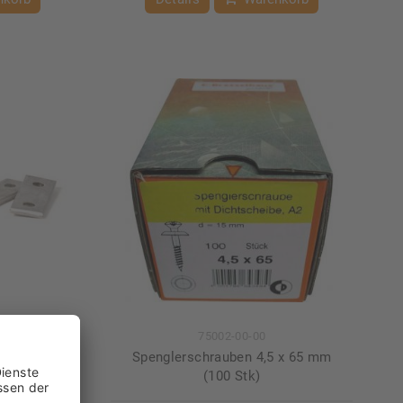
75002-00-00
/2"- 1" (25
Spenglerschrauben 4,5 x 65 mm
(100 Stk)