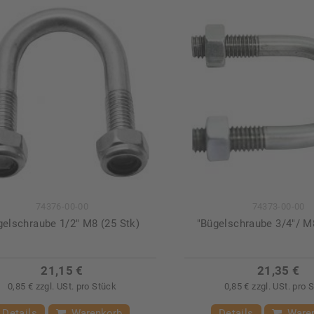
74376-00-00
74373-00-00
elschraube 1/2" M8 (25 Stk)
"Bügelschraube 3/4"/ M
21,15 €
21,35 €
0,85 € zzgl. USt. pro Stück
0,85 € zzgl. USt. pro 
Details
Warenkorb
Details
Ware