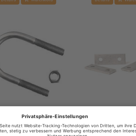
74370-00-00
74372-00-00
elschraube 1"/M8 lang (25 Stk)
Lasche f. Bügelschraube 1
Stk)