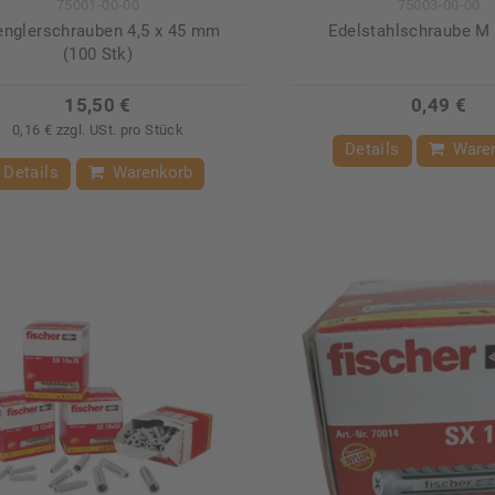
75001-00-00
75003-00-00
englerschrauben 4,5 x 45 mm
Edelstahlschraube M 
(100 Stk)
15,50 €
0,49 €
0,16 € zzgl. USt. pro Stück
Details
Ware
Details
Warenkorb