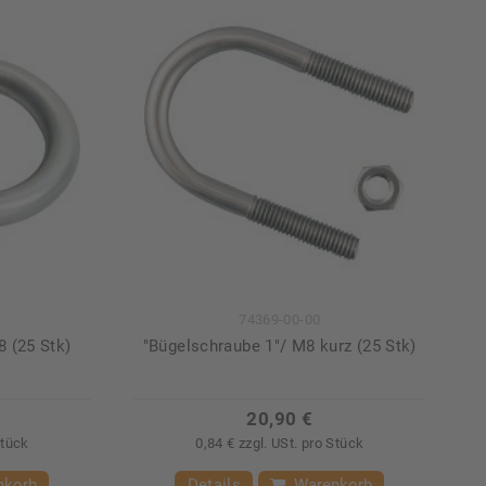
74369-00-00
8 (25 Stk)
"Bügelschraube 1"/ M8 kurz (25 Stk)
20,90 €
Stück
0,84 € zzgl. USt. pro Stück
nkorb
Details
Warenkorb