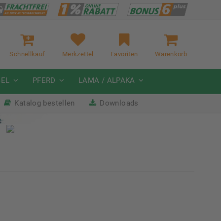
Schnellkauf
Merkzettel
Favoriten
Warenkorb
GEL
PFERD
LAMA / ALPAKA
Katalog bestellen
Downloads
it
Nächste Messe: 28.08.-01.09.2026
Karpfhamer Fest & Rottalschau