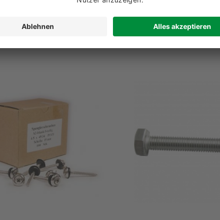
29,90 €
26,70 €
1,20 € zzgl. USt. pro Stück
1,07 € zzgl. USt. pro 
Details
Warenkorb
Details
Ware