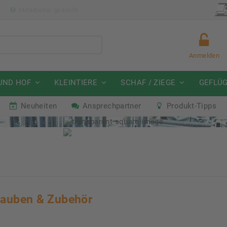
p
Mitarbeiter gesucht
Anmelden
UND HOF
KLEINTIERE
SCHAF / ZIEGE
GEFLÜ
Neuheiten
Ansprechpartner
Produkt-Tipps
mmeraktion Schwein
Neu: Partnershop von Gran
07. - 16.08.2026
Ab sofort verfügbar!
rauben & Zubehör