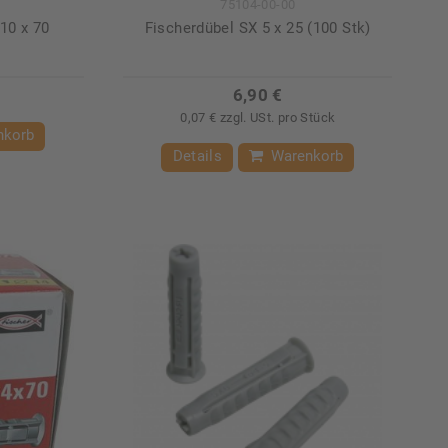
75104-00-00
10 x 70
Fischerdübel SX 5 x 25 (100 Stk)
6,90 €
0,07 € zzgl. USt. pro Stück
nkorb
Details
Warenkorb