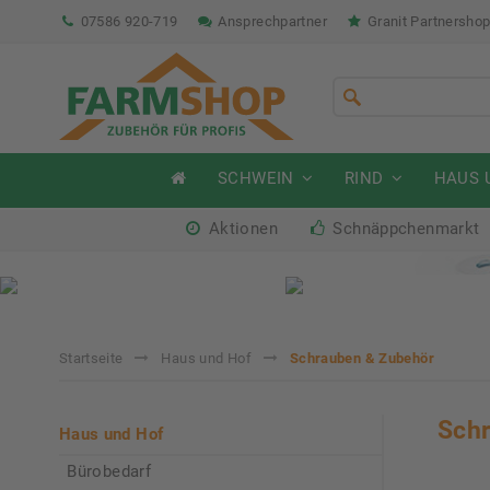
07586 920-719
Ansprechpartner
Granit Partnersho
SCHWEIN
RIND
HAUS 
Aktionen
Schnäppchenmarkt
Sommeraktion Rind
So
04.07. - 16.08.2026
04.
Startseite
Haus und Hof
Schrauben & Zubehör
Sch
Haus und Hof
Bürobedarf