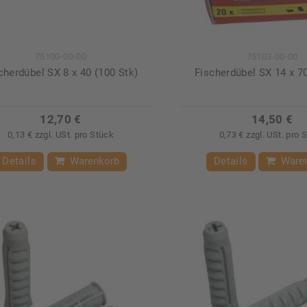
75100-00-00
75103-00-00
cherdübel SX 8 x 40 (100 Stk)
Fischerdübel SX 14 x 70
12,70 €
14,50 €
0,13 € zzgl. USt. pro Stück
0,73 € zzgl. USt. pro 
Details
Warenkorb
Details
Ware