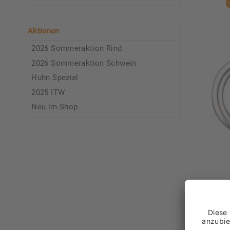
Aktionen
2026 Sommeraktion Rind
2026 Sommeraktion Schwein
Huhn Spezial
2025 ITW
Neu im Shop
"Büg