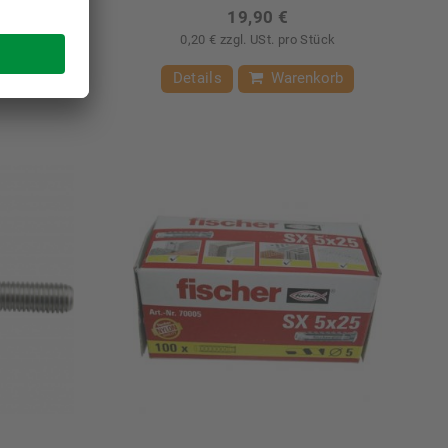
19,90 €
Stück
0,20 € zzgl. USt. pro Stück
nkorb
Details
Warenkorb