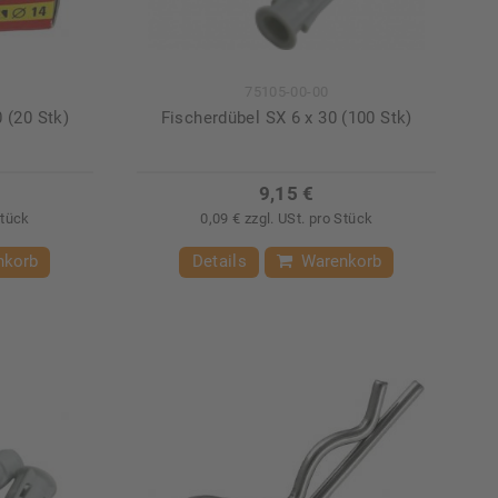
75105-00-00
 (20 Stk)
Fischerdübel SX 6 x 30 (100 Stk)
9,15 €
Stück
0,09 € zzgl. USt. pro Stück
nkorb
Details
Warenkorb