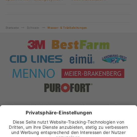
Startseite
Schwein
Wasser- & Tränkeleitungen
xt:Commerce 5.1.4 © 2019 xt:Commerce
| Theme & Development by
Team Progress
Widerrufsformular
Impressum