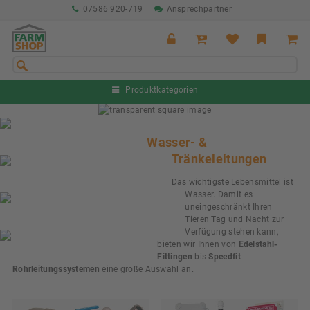
07586 920-719
Ansprechpartner
Produktkategorien
Sommeraktion Rind
04.07. - 16.08.2026
Wasser- &
Tränkeleitungen
Sommeraktion Schwein
04.07. - 16.08.2026
Das wichtigste Lebensmittel ist
Wasser. Damit es
Neu: Partnershop von Granit
uneingeschränkt Ihren
Ab sofort verfügbar!
Tieren Tag und Nacht zur
Verfügung stehen kann,
Nächste Messe: 28.08.-01.09.2026
bieten wir Ihnen von
Edelstahl-
Karpfhamer Fest & Rottalschau
Fittingen
bis
Speedfit
Rohrleitungssystemen
eine große Auswahl an.