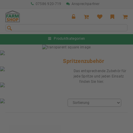
07586 920-719
Ansprechpartner
Produktkategorien
Sommeraktion Rind
04.07. - 16.08.2026
Spritzenzubehör
Sommeraktion Schwein
Das entsprechende Zubehör für
04.07. - 16.08.2026
jede Spritze und jeden Einsatz
finden Sie hier.
Neu: Partnershop von Granit
Ab sofort verfügbar!
Nächste Messe: 28.08.-01.09.2026
Karpfhamer Fest & Rottalschau