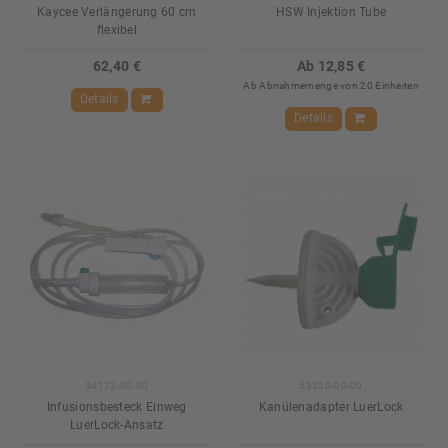
Kaycee Verlängerung 60 cm
HSW Injektion Tube
flexibel
62,40 €
Ab 12,85 €
Ab Abnahmemenge von 20 Einheiten
Details
Details
54173-00-00
53350-00-00
Infusionsbesteck Einweg
Kanülenadapter LuerLock
LuerLock-Ansatz