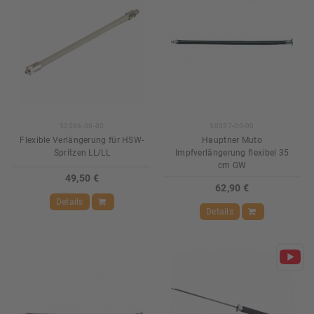
52598-00-00
50337-00-00
Flexible Verlängerung für HSW-
Hauptner Muto
Spritzen LL/LL
Impfverlängerung flexibel 35
cm GW
49,50 €
62,90 €
Details
Details