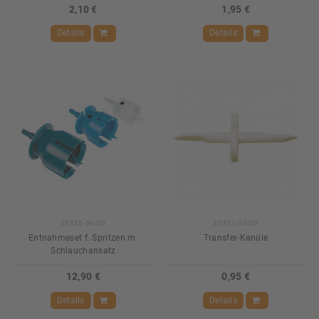
2,10 €
1,95 €
Details
Details
52836-00-00
53351-00-00
Entnahmeset f. Spritzen m.
Transfer-Kanüle
Schlauchansatz
12,90 €
0,95 €
Details
Details