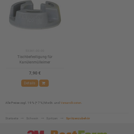
53361-00-00
Tischbefestigung für
Kanülenmülleimer
7,90 €
Details
Alle Preise zzgl. 19 % (* 7 %) MwSt. und
Versandkosten
.
Startseite
Schwein
Spritzen
Spritzenzubehör