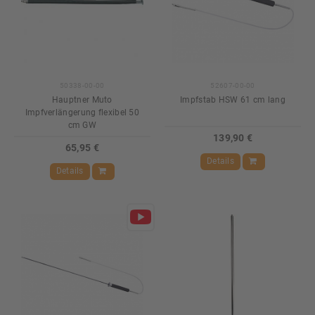
50338-00-00
52607-00-00
Hauptner Muto
Impfstab HSW 61 cm lang
Impfverlängerung flexibel 50
cm GW
139,90 €
65,95 €
Details
Details