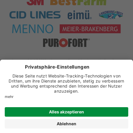
xt:Commerce 5.1.4 © 2019 xt:Commerce
| Theme & Development by
Team Progress
Widerrufsformular
Impressum
Datenschutz
Datenschutz-Einstellungen
AGB
Widerrufsbelehrung
Batteriehinweis
Kundenservice