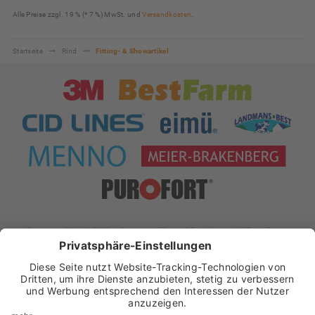
Alle Preise zzgl. 19 % (* 7 %) MwSt. und
Versandkosten
.
Startseite
Rind
Fitting- & Showartikel
xt:Commerce 5.1.4 © 2019 xt:Commerce
| Theme & Development by
Team Progress
Widerrufsformular
Impressum
Datenschutz