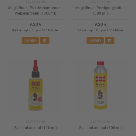
65058-00-00
65079-00-00
MagicBrush Pferdeshampoo m.
MagicBrush Reinigungslotion
Weizenprotein (1000ml)
(500 ml)
9,20 €
9,20 €
0,92 € zzgl. USt. pro 100 Milliliter
1,84 € zzgl. USt. pro 100 Milliliter
Details
Details
65075-00-00
65076-00-00
Ballistol animal (100 ml)
Ballistol animal (500 ml)