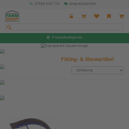
07586 920-719
Ansprechpartner
Produktkategorien
Sommeraktion Rind
04.07. - 16.08.2026
Fitting- & Showartikel
Sommeraktion Schwein
04.07. - 16.08.2026
Neu: Partnershop von Granit
Ab sofort verfügbar!
Nächste Messe: 28.08.-01.09.2026
Karpfhamer Fest & Rottalschau