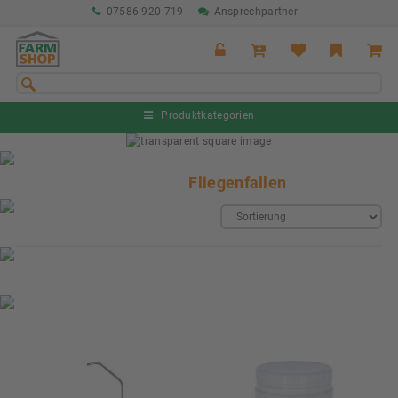
07586 920-719
Ansprechpartner
Produktkategorien
Sommeraktion Rind
04.07. - 16.08.2026
Fliegenfallen
Sommeraktion Schwein
04.07. - 16.08.2026
Neu: Partnershop von Granit
Ab sofort verfügbar!
Nächste Messe: 28.08.-01.09.2026
Karpfhamer Fest & Rottalschau