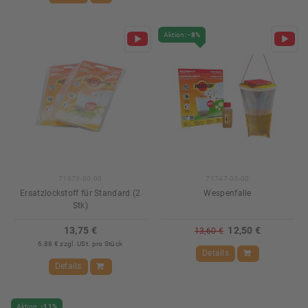
Aktion:
-8%
71673-00-00
71747-00-00
Ersatzlockstoff für Standard (2
Wespenfalle
Stk)
13,75 €
12,50 €
13,60 €
6,88 € zzgl. USt. pro Stück
Details
Details
Aktion:
-11%