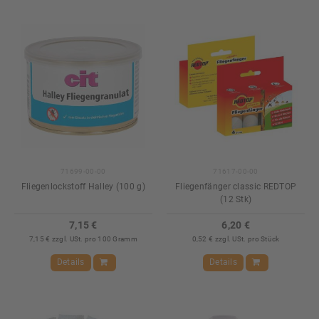
71699-00-00
71617-00-00
Fliegenlockstoff Halley (100 g)
Fliegenfänger classic REDTOP
(12 Stk)
7,15 €
6,20 €
7,15 € zzgl. USt. pro 100 Gramm
0,52 € zzgl. USt. pro Stück
Details
Details