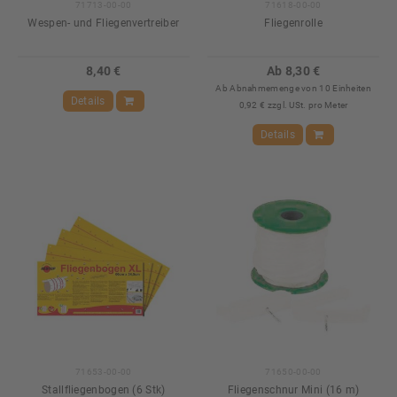
71713-00-00
71618-00-00
Wespen- und Fliegenvertreiber
Fliegenrolle
8,40 €
Ab 8,30 €
Ab Abnahmemenge von 10 Einheiten
Details
0,92 € zzgl. USt. pro Meter
Details
71653-00-00
71650-00-00
Stallfliegenbogen (6 Stk)
Fliegenschnur Mini (16 m)