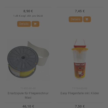
8,90 €
7,45 €
1,48 € zzgl. USt. pro Stück
Details
Details
71652-00-00
71736-00-00
Ersatzspule für Fliegenschnur
Easy Fliegenfalle inkl. Köder
Maxi
46,10 €
7,50 €