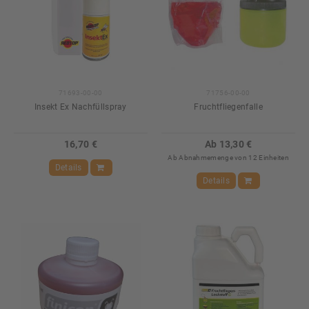
71693-00-00
71756-00-00
Insekt Ex Nachfüllspray
Fruchtfliegenfalle
16,70 €
Ab 13,30 €
Ab Abnahmemenge von 12 Einheiten
Details
Details