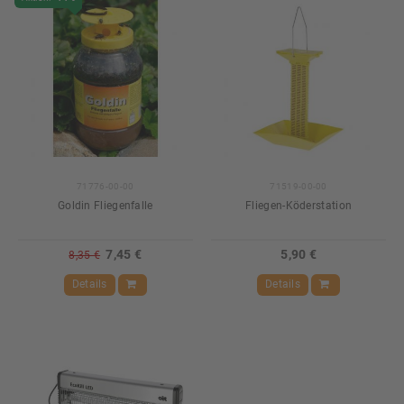
71776-00-00
71519-00-00
Goldin Fliegenfalle
Fliegen-Köderstation
7,45 €
5,90 €
8,35 €
Details
Details