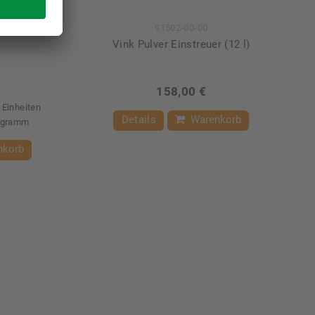
91502-00-00
)
Vink Pulver Einstreuer (12 l)
158,00 €
Einheiten
Details
Warenkorb
logramm
nkorb