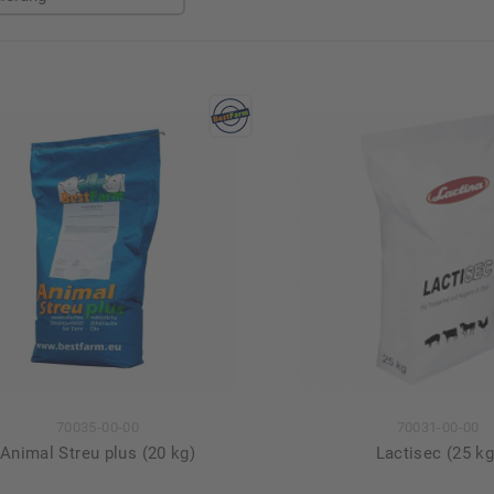
70035-00-00
70031-00-00
Animal Streu plus (20 kg)
Lactisec (25 kg