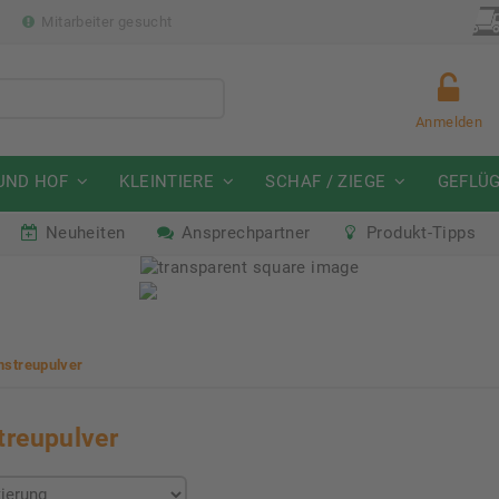
p
Mitarbeiter gesucht
Anmelden
UND HOF
KLEINTIERE
SCHAF / ZIEGE
GEFLÜ
Neuheiten
Ansprechpartner
Produkt-Tipps
mmeraktion Schwein
Neu: Partnershop von Gran
07. - 16.08.2026
Ab sofort verfügbar!
nstreupulver
treupulver