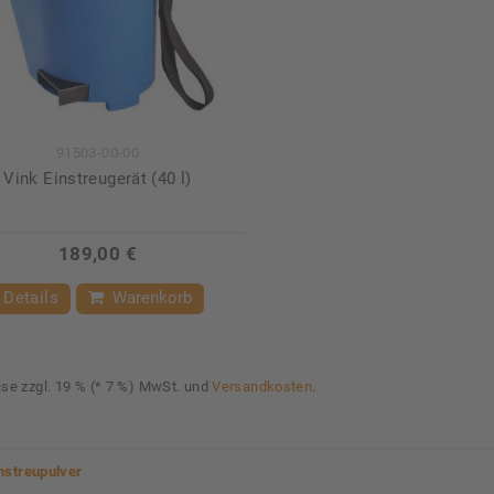
91503-00-00
Vink Einstreugerät (40 l)
189,00 €
Details
Warenkorb
eise zzgl. 19 % (* 7 %) MwSt. und
Versandkosten
.
nstreupulver