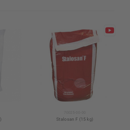
70025-00-00
)
Stalosan F (15 kg)