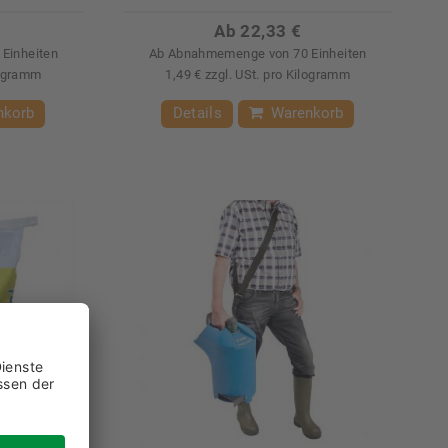
Ab 22,33 €
Einheiten
Ab Abnahmemenge von 70 Einheiten
logramm
1,49 € zzgl. USt. pro Kilogramm
nkorb
Details
Warenkorb