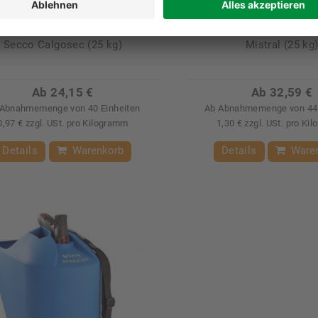
54362-00-00
70032-00-00
Secco Calgosec (25 kg)
Mistral (25 kg
Ab 24,15 €
Ab 32,59 €
Abnahmemenge von 40 Einheiten
Ab Abnahmemenge von 44 
0,97 € zzgl. USt. pro Kilogramm
1,30 € zzgl. USt. pro Ki
Details
Warenkorb
Details
Ware