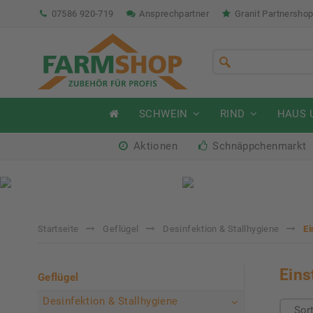
07586 920-719
Ansprechpartner
Granit Partnersho
SCHWEIN
RIND
HAUS 
Aktionen
Schnäppchenmarkt
Sommeraktion Rind
So
04.07. - 16.08.2026
04.
Startseite
Geflügel
Desinfektion & Stallhygiene
Ei
Eins
Geflügel
Desinfektion & Stallhygiene