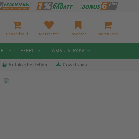
Schnellkauf
Merkzettel
Favoriten
Warenkorb
GEL
PFERD
LAMA / ALPAKA
Katalog bestellen
Downloads
it
Nächste Messe: 28.08.-01.09.2026
Karpfhamer Fest & Rottalschau