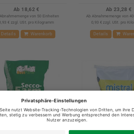
Ab 18,62 €
Ab 23,28 €
Abnahmemenge von 50 Einheiten
Ab Abnahmemenge von 40 
0,93 € zzgl. USt. pro Kilogramm
0,93 € zzgl. USt. pro Ki
Details
Warenkorb
Details
Ware