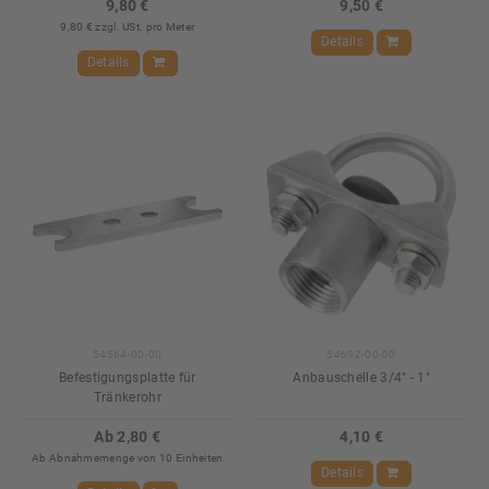
9,80 €
9,50 €
9,80 € zzgl. USt. pro Meter
Details
Details
54564-00-00
54692-00-00
Befestigungsplatte für
Anbauschelle 3/4" - 1"
Tränkerohr
Ab 2,80 €
4,10 €
Ab Abnahmemenge von 10 Einheiten
Details