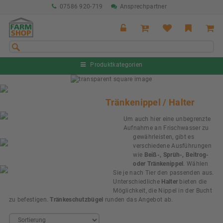
07586 920-719
Ansprechpartner
Produktkategorien
Sommeraktion Rind
04.07. - 16.08.2026
Tränkenippel / Halter
Sommeraktion Schwein
Um auch hier eine unbegrenzte
04.07. - 16.08.2026
Aufnahme an Frischwasser zu
gewährleisten, gibt es
Neu: Partnershop von Granit
verschiedene Ausführungen
Ab sofort verfügbar!
wie
Beiß-, Sprüh-, Beitrog-
oder Tränkenippel
. Wählen
Nächste Messe: 28.08.-01.09.2026
Sie je nach Tier den passenden aus.
Karpfhamer Fest & Rottalschau
Unterschiedliche
Halter
bieten die
Möglichkeit, die Nippel in der Bucht
zu befestigen.
Tränkeschutzbügel
runden das Angebot ab.