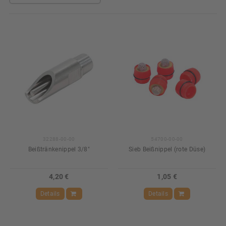
32288-00-00
54700-00-00
Beißtränkenippel 3/8"
Sieb Beißnippel (rote Düse)
4,20 €
1,05 €
Details
Details