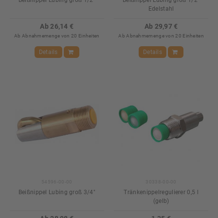
Beißnippel Lubing groß 1/2"
Beißnippel Lubing groß 1/2"
Edelstahl
Ab 26,14 €
Ab 29,97 €
Ab Abnahmemenge von 20 Einheiten
Ab Abnahmemenge von 20 Einheiten
Details
Details
54596-00-00
30338-00-00
Beißnippel Lubing groß 3/4"
Tränkenippelregulierer 0,5 l
(gelb)