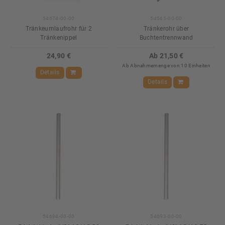
54674-00-00
54565-00-00
Tränkeumlaufrohr für 2
Tränkerohr über
Tränkenippel
Buchtentrennwand
24,90 €
Ab 21,50 €
Ab Abnahmemenge von 10 Einheiten
Details
Details
54694-00-00
54693-00-00