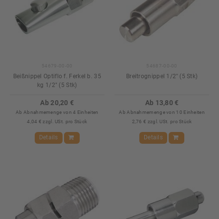
54679-00-00
54687-00-00
Beißnippel Optiflo f. Ferkel b. 35
Breitrognippel 1/2'' (5 Stk)
kg 1/2" (5 Stk)
Ab 20,20 €
Ab 13,80 €
Ab Abnahmemenge von 4 Einheiten
Ab Abnahmemenge von 10 Einheiten
4,04 € zzgl. USt. pro Stück
2,76 € zzgl. USt. pro Stück
Details
Details