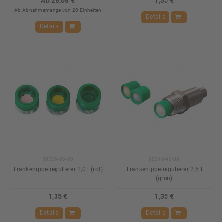
Ab 28,08 €
1,35 €
Ab Abnahmemenge von 20 Einheiten
Details
Details
30339-00-00
30340-00-00
Tränkenippelregulierer 1,0 l (rot)
Tränkenippelregulierer 2,5 l
(grün)
1,35 €
1,35 €
Details
Details