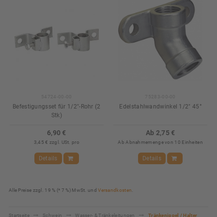
54724-00-00
75283-00-00
Befestigungsset für 1/2"-Rohr (2
Edelstahlwandwinkel 1/2" 45°
Stk)
6,90 €
Ab 2,75 €
3,45 € zzgl. USt. pro
Ab Abnahmemenge von 10 Einheiten
Details
Details
Alle Preise zzgl. 19 % (* 7 %) MwSt. und
Versandkosten
.
Startseite
Schwein
Wasser- & Tränkeleitungen
Tränkenippel / Halter