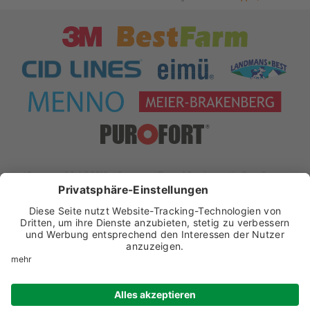
xt:Commerce 5.1.4 © 2019 xt:Commerce
| Theme & Development by
Team Progress
Widerrufsformular
Impressum
Datenschutz
Datenschutz-Einstellungen
AGB
Widerrufsbelehrung
Batteriehinweis