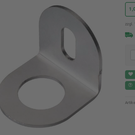
1,
zzgl.
Arti