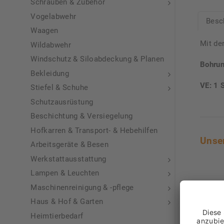
Schrauben & Zubehör
Vogelabwehr
Besc
Waagen
Mit de
Wildabwehr
Windschutz & Siloabdeckung & Planen
Bohru
Bekleidung
VE: 1 
Stiefel & Schuhe
Schutzausrüstung
Beschichtung & Versiegelung
Hofkarren & Transport- & Hebehilfen
Unse
Arbeitsgeräte & Besen
Werkstattausstattung
Lampen & Leuchten
Maschinenreinigung & -pflege
Haus & Hof & Garten
Heimtierbedarf