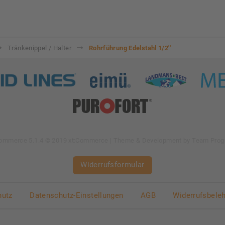
Tränkenippel / Halter
Rohrführung Edelstahl 1/2''
Commerce 5.1.4 © 2019 xt:Commerce
| Theme & Development by
Team Prog
Widerrufsformular
hutz
Datenschutz-Einstellungen
AGB
Widerrufsbele