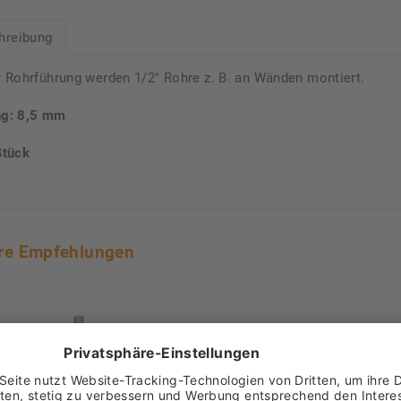
hreibung
r Rohrführung werden 1/2" Rohre z. B. an Wänden montiert.
ng: 8,5 mm
Stück
re Empfehlungen