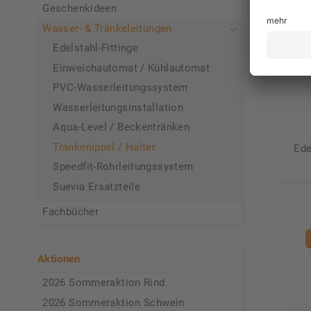
Geschenkideen
Wasser- & Tränkeleitungen
Edelstahl-Fittinge
Einweichautomat / Kühlautomat
PVC-Wasserleitungssystem
Wasserleitungsinstallation
Aqua-Level / Beckentränken
Tränkenippel / Halter
Ede
Speedfit-Rohrleitungssystem
Suevia Ersatzteile
Fachbücher
Aktionen
2026 Sommeraktion Rind
2026 Sommeraktion Schwein