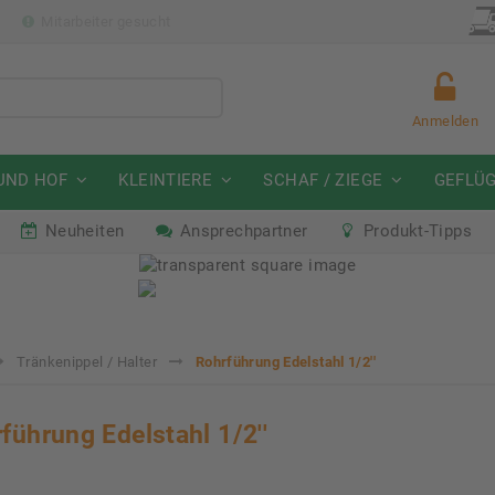
p
Mitarbeiter gesucht
Anmelden
UND HOF
KLEINTIERE
SCHAF / ZIEGE
GEFLÜ
Neuheiten
Ansprechpartner
Produkt-Tipps
mmeraktion Schwein
Neu: Partnershop von Gran
07. - 16.08.2026
Ab sofort verfügbar!
Tränkenippel / Halter
Rohrführung Edelstahl 1/2''
führung Edelstahl 1/2''