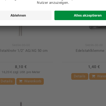
54694-00-00
54696-00-00
lstahlrohr 1/2'' AG/AG 50 cm
Edelstahlklemme 1
8,10 €
1,40 €
16,20 € zzgl. USt. pro Meter
Details
Ware
Details
Warenkorb