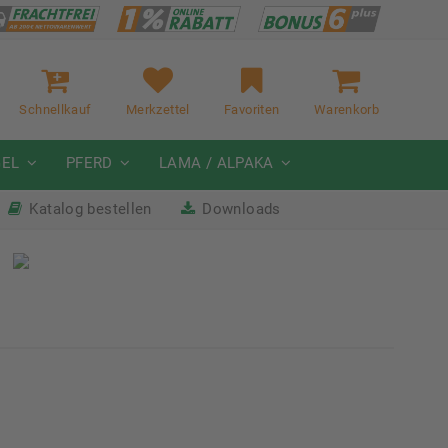
Schnellkauf
Merkzettel
Favoriten
Warenkorb
GEL
PFERD
LAMA / ALPAKA
Katalog bestellen
Downloads
it
Nächste Messe: 28.08.-01.09.2026
Karpfhamer Fest & Rottalschau