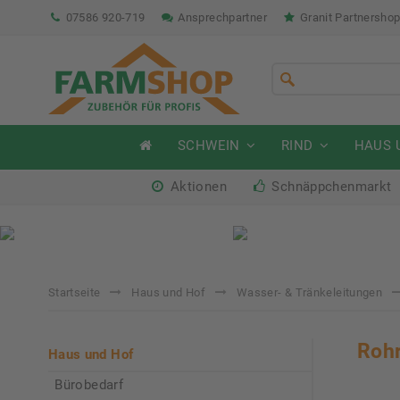
07586 920-719
Ansprechpartner
Granit Partnersho
SCHWEIN
RIND
HAUS 
Aktionen
Schnäppchenmarkt
Sommeraktion Rind
So
04.07. - 16.08.2026
04.
Startseite
Haus und Hof
Wasser- & Tränkeleitungen
Rohr
Haus und Hof
Bürobedarf