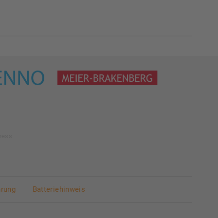
ress
hrung
Batteriehinweis