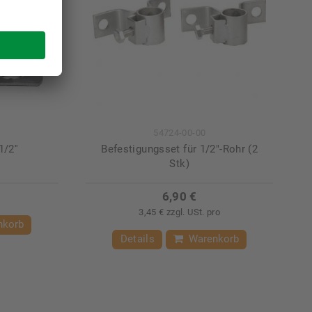
54724-00-00
/2''
Befestigungsset für 1/2"-Rohr (2
Stk)
6,90 €
3,45 € zzgl. USt. pro
nkorb
Details
Warenkorb