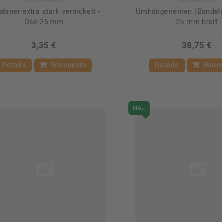
abiner extra stark vernickelt -
Umhängeriemen (Bandelie
Öse 25 mm
25 mm breit
3,35 €
38,75 €
Details
Warenkorb
Details
Ware
Neu