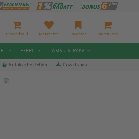
Schnellkauf
Merkzettel
Favoriten
Warenkorb
GEL
PFERD
LAMA / ALPAKA
Katalog bestellen
Downloads
it
Nächste Messe: 28.08.-01.09.2026
Karpfhamer Fest & Rottalschau