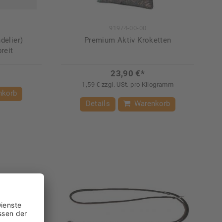
91974-00-00
elier)
Premium Aktiv Kroketten
reit
23,90 €*
1,59 € zzgl. USt. pro Kilogramm
nkorb
Details
Warenkorb