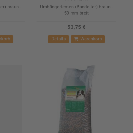
r) braun -
Umhängeriemen (Bandelier) braun -
50 mm breit
53,75 €
nkorb
Details
Warenkorb