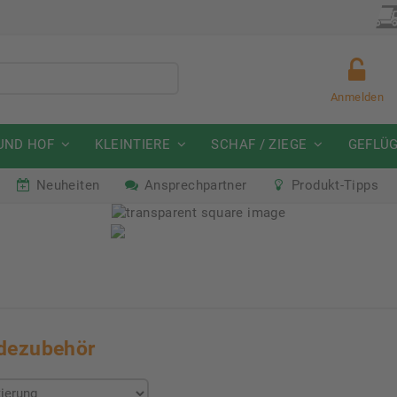
p
Mitarbeiter gesucht
Anmelden
UND HOF
KLEINTIERE
SCHAF / ZIEGE
GEFLÜ
Neuheiten
Ansprechpartner
Produkt-Tipps
mmeraktion Schwein
Neu: Partnershop von Gran
07. - 16.08.2026
Ab sofort verfügbar!
dezubehör