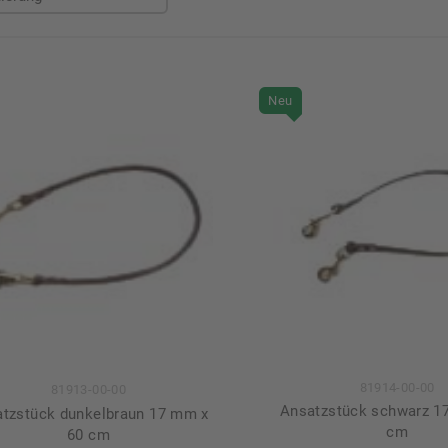
Neu
81914-00-00
81913-00-00
Ansatzstück schwarz 1
tzstück dunkelbraun 17 mm x
cm
60 cm