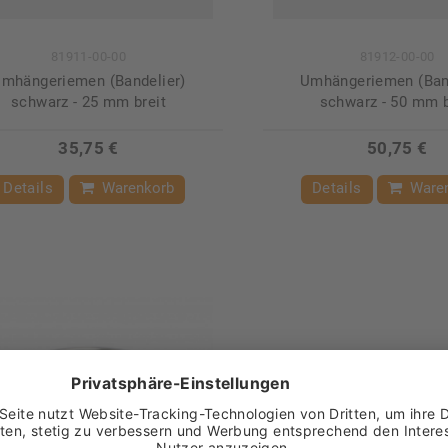
81911-00-00
81912-00-00
mhängeriemen (Bandelier)
Umhängeriemen (Band
schwarz - 25 mm breit
schwarz - 50 mm b
35,75 €
50,75 €
Details
Warenkorb
Details
Ware