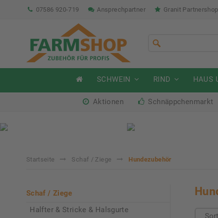
07586 920-719
Ansprechpartner
Granit Partnersho
SCHWEIN
RIND
HAUS 
Aktionen
Schnäppchenmarkt
Sommeraktion Rind
So
04.07. - 16.08.2026
04.
Startseite
Schaf / Ziege
Hundezubehör
Hun
Schaf / Ziege
Halfter & Stricke & Halsgurte