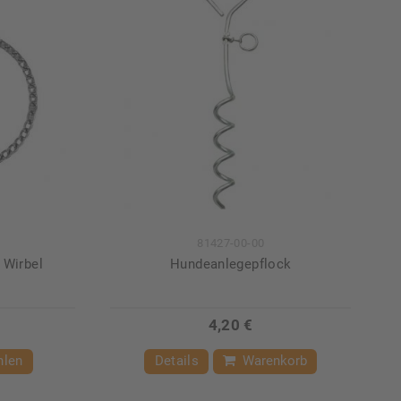
81427-00-00
 Wirbel
Hundeanlegepflock
4,20 €
hlen
Details
Warenkorb