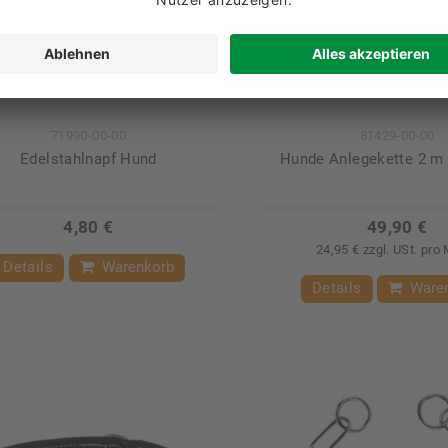
71990-00-00
81429-00-00
Edelstahlnapf Hund
Hunde Anlegekette 2 m 
4,80 €
49,90 €
24,95 € zzgl. USt. pro
Details
Warenkorb
Details
Ware