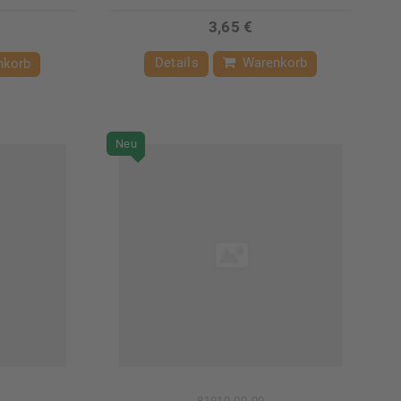
3,65 €
Details
Warenkorb
nkorb
Neu
81910-00-00