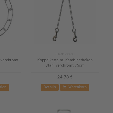
81631-00-00
 verchromt
Koppelkette m. Karabinerhaken
Stahl verchromt 75cm
24,78 €
hlen
Details
Warenkorb