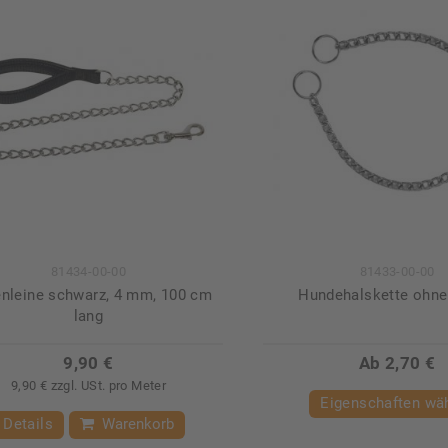
81434-00-00
81433-00-00
enleine schwarz, 4 mm, 100 cm
Hundehalskette ohne
lang
9,90 €
Ab 2,70 €
9,90 € zzgl. USt. pro Meter
Eigenschaften wä
Details
Warenkorb