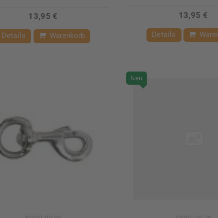
13,95 €
13,95 €
Details
Ware
Details
Warenkorb
Neu
81919-00-00
81909-00-00