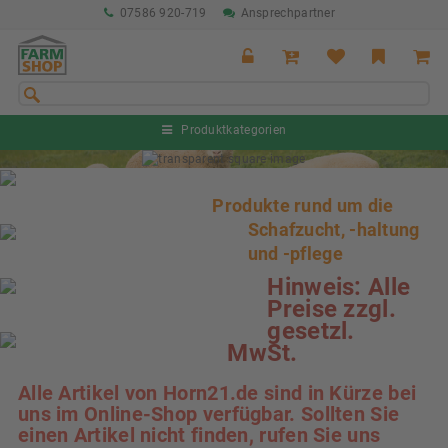
07586 920-719
Ansprechpartner
Produktkategorien
Sommeraktion Rind
04.07. - 16.08.2026
Produkte rund um die
Schafzucht, -haltung
Sommeraktion Schwein
und -pflege
04.07. - 16.08.2026
Hinweis: Alle
Neu: Partnershop von Granit
Preise zzgl.
Ab sofort verfügbar!
gesetzl.
MwSt.
Nächste Messe: 28.08.-01.09.2026
Karpfhamer Fest & Rottalschau
Alle Artikel von Horn21.de sind in Kürze bei
uns im Online-Shop verfügbar. Sollten Sie
einen Artikel nicht finden, rufen Sie uns