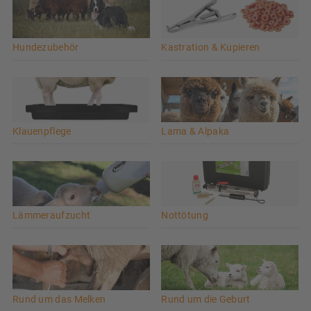
Hundezubehör
Kastration & Kupieren
Klauenpflege
Lama & Alpaka
Lämmeraufzucht
Nottötung
Rund um das Melken
Rund um die Geburt