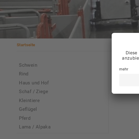
Startseite
Sie sind hier
Zahl
Schwein
Rind
Sie kö
Haus und Hof
Hierzu
Schaf / Ziege
Kleintiere
Geflügel
Pferd
Lama / Alpaka