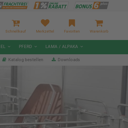
Schnellkauf
Merkzettel
Favoriten
Warenkorb
GEL
PFERD
LAMA / ALPAKA
Katalog bestellen
Downloads