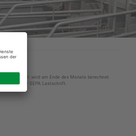
s6Plus Rabatt
wird am Ende des Monats berechnet.
echnung oder SEPA Lastschrift.