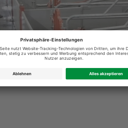
ungsarten
nnen zwischen Rechnung und SEPA Lastschrift wählen. Der
Bonu
 erhalten Sie am Monatsende eine Sammelrechnung – egal ob R