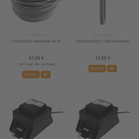
91399-00-00
91391-00-00
Frostschutz-Heizkabel 49 m
Verbissschutz f. Rohrleitungen
67,50 €
13,25 €
1,38 € zzgl. USt. pro Meter
Details
Details