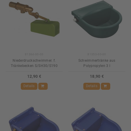
81364-00-00
81353-00-00
Niederdruckschwimmer. f.
Schwimmertränke aus
Tränkebecken S/SH30/S190
Polypropylen 3 l
12,90 €
18,90 €
Details
Details