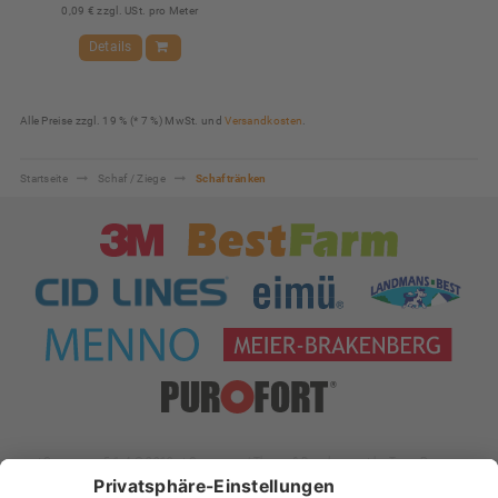
0,09 € zzgl. USt. pro Meter
Details
Alle Preise zzgl. 19 % (* 7 %) MwSt. und
Versandkosten
.
Startseite
Schaf / Ziege
Schaftränken
xt:Commerce 5.1.4 © 2019 xt:Commerce
| Theme & Development by
Team Progress