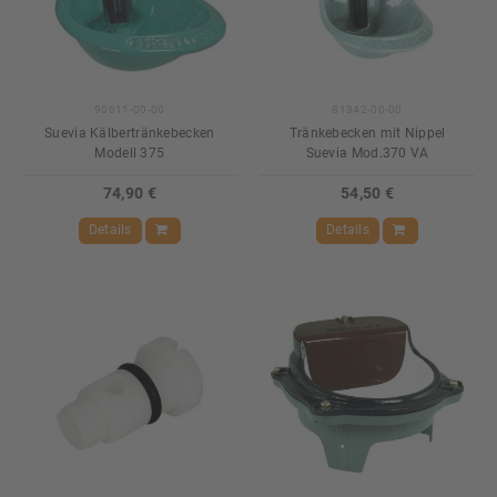
90611-00-00
81342-00-00
Suevia Kälbertränkebecken
Tränkebecken mit Nippel
Modell 375
Suevia Mod.370 VA
74,90 €
54,50 €
Details
Details