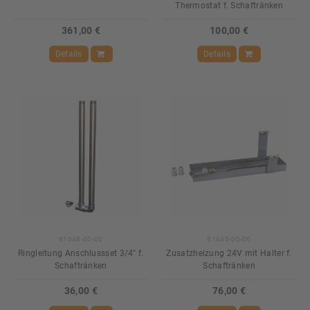
Thermostat f. Schaftränken
361,00 €
100,00 €
Details
Details
81648-00-00
81645-00-00
Ringleitung Anschlussset 3/4" f.
Zusatzheizung 24V mit Halter f.
Schaftränken
Schaftränken
36,00 €
76,00 €