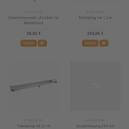
81357-00-00
81642-00-00
Schwimmerventil LACABAC für
Tränketrog VA 1,2 m
Niederdruck
58,82 €
290,00 €
Details
Details
81643-00-00
81646-00-00
Tränketrog VA 2,1 m
Zusatzheizung 24V mit