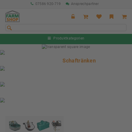
07586 920-719
Ansprechpartner
Produktkategorien
Sommeraktion Rind
04.07. - 16.08.2026
Schaftränken
Sommeraktion Schwein
04.07. - 16.08.2026
Neu: Partnershop von Granit
Ab sofort verfügbar!
Nächste Messe: 28.08.-01.09.2026
Karpfhamer Fest & Rottalschau