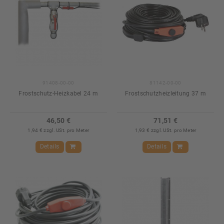
91408-00-00
81142-00-00
Frostschutz-Heizkabel 24 m
Frostschutzheizleitung 37 m
46,50 €
71,51 €
1,94 € zzgl. USt. pro Meter
1,93 € zzgl. USt. pro Meter
Details
Details