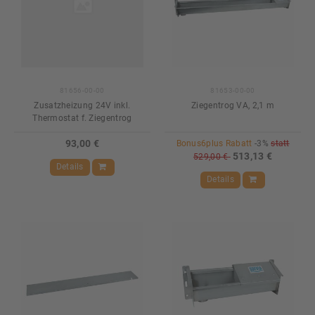
81656-00-00
81653-00-00
Zusatzheizung 24V inkl.
Ziegentrog VA, 2,1 m
Thermostat f. Ziegentrog
93,00 €
Bonus6plus Rabatt
-3%
statt
513,13 €
529,00 €
Details
Details