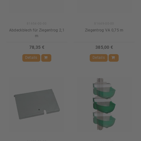
81654-00-00
81649-00-00
Abdeckblech für Ziegentrog 2,1
Ziegentrog VA 0,75 m
m
78,35 €
385,00 €
Details
Details