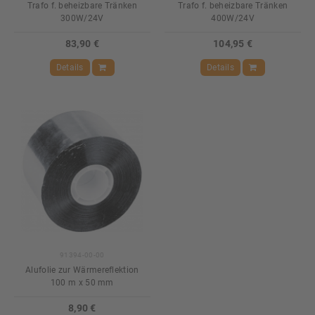
Trafo f. beheizbare Tränken
Trafo f. beheizbare Tränken
300W/24V
400W/24V
83,90 €
104,95 €
Details
Details
91394-00-00
Alufolie zur Wärmereflektion
100 m x 50 mm
8,90 €