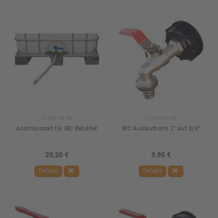
73892-00-00
54740-00-00
Anschlussset für IBC Behälter
IBC Auslaufhahn 2" auf 3/4"
25,20 €
9,95 €
Details
Details