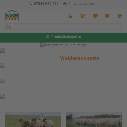
07586 920-719
Ansprechpartner
Produktkategorien
Sommeraktion Rind
04.07. - 16.08.2026
Weidezaunnetze
Sommeraktion Schwein
04.07. - 16.08.2026
Neu: Partnershop von Granit
Ab sofort verfügbar!
Nächste Messe: 28.08.-01.09.2026
Karpfhamer Fest & Rottalschau