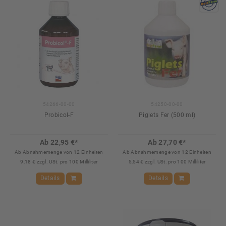
54266-00-00
54250-00-00
Probicol-F
Piglets Fer (500 ml)
Ab 22,95 €*
Ab 27,70 €*
Ab Abnahmemenge von 12 Einheiten
Ab Abnahmemenge von 12 Einheiten
9,18 € zzgl. USt. pro 100 Milliliter
5,54 € zzgl. USt. pro 100 Milliliter
Details
Details