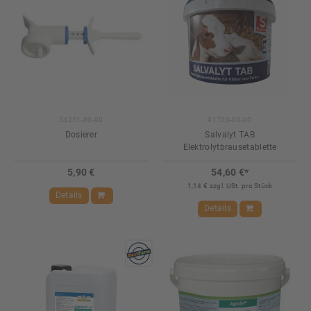
54251-00-00
91700-00-00
Dosierer
Salvalyt TAB
Elektrolytbrausetablette
5,90 €
54,60 €*
1,14 € zzgl. USt. pro Stück
Details
Details