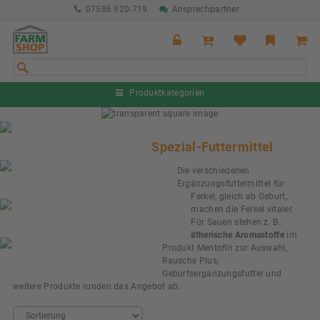
07586 920-719
Ansprechpartner
Produktkategorien
Sommeraktion Rind
04.07. - 16.08.2026
Spezial-Futtermittel
Sommeraktion Schwein
Die verschiedenen
04.07. - 16.08.2026
Ergänzungsfuttermittel für
Ferkel, gleich ab Geburt,
Neu: Partnershop von Granit
machen die Ferkel vitaler.
Ab sofort verfügbar!
Für Sauen stehen z. B.
ätherische Aromastoffe
im
Nächste Messe: 28.08.-01.09.2026
Produkt Mentofin zur Auswahl,
Karpfhamer Fest & Rottalschau
Rausche Plus,
Geburtsergänzungsfutter und
weitere Produkte runden das Angebot ab.