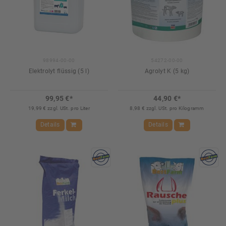
98994-00-00
54272-00-00
Elektrolyt flüssig (5 l)
Agrolyt K (5 kg)
99,95 €*
44,90 €*
19,99 € zzgl. USt. pro Liter
8,98 € zzgl. USt. pro Kilogramm
Details
Details