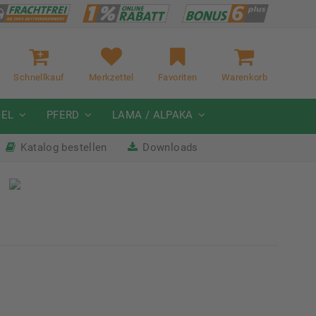
Schnellkauf
Merkzettel
Favoriten
Warenkorb
GEL
PFERD
LAMA / ALPAKA
Katalog bestellen
Downloads
it
Nächste Messe: 28.08.-01.09.2026
Karpfhamer Fest & Rottalschau