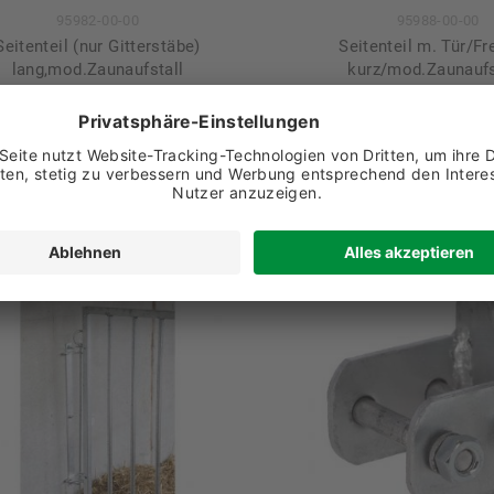
95982-00-00
95988-00-00
Seitenteil (nur Gitterstäbe)
Seitenteil m. Tür/Fr
lang,mod.Zaunaufstall
kurz/mod.Zaunaufs
215,85 €
265,00 €
Details
Warenkorb
Details
Ware