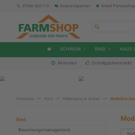
07586 920-719
Ansprechpartner
Granit Partnersho
SCHWEIN
RIND
HAUS 
Aktionen
Schnäppchenmarkt
Sommeraktion Rind
So
04.07. - 16.08.2026
04.
Startseite
Rind
Kälberiglus & -boxen
Modulare Zau
Modu
Rind
Besamungsmanagement