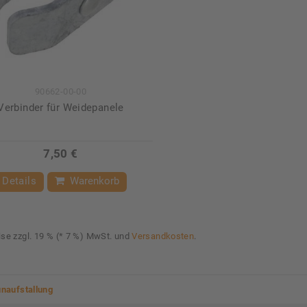
90662-00-00
Verbinder für Weidepanele
7,50 €
Details
Warenkorb
eise zzgl. 19 % (* 7 %) MwSt. und
Versandkosten
.
naufstallung