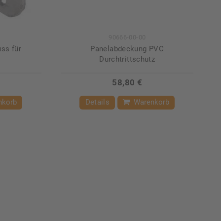
90666-00-00
ss für
Panelabdeckung PVC
Durchtrittschutz
58,80 €
nkorb
Details
Warenkorb