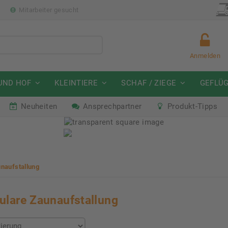
p
Mitarbeiter gesucht
Anmelden
UND HOF
KLEINTIERE
SCHAF / ZIEGE
GEFLÜ
Neuheiten
Ansprechpartner
Produkt-Tipps
mmeraktion Schwein
Neu: Partnershop von Gran
07. - 16.08.2026
Ab sofort verfügbar!
naufstallung
lare Zaunaufstallung