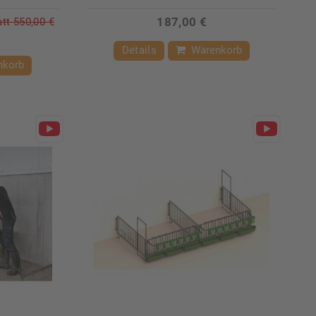
187,00 €
att
550,00 €
Details
Warenkorb
nkorb