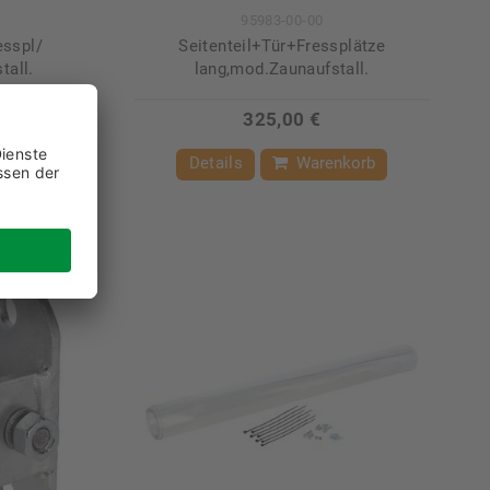
95983-00-00
esspl/
Seitenteil+Tür+Fressplätze
tall.
lang,mod.Zaunaufstall.
325,00 €
nkorb
Details
Warenkorb