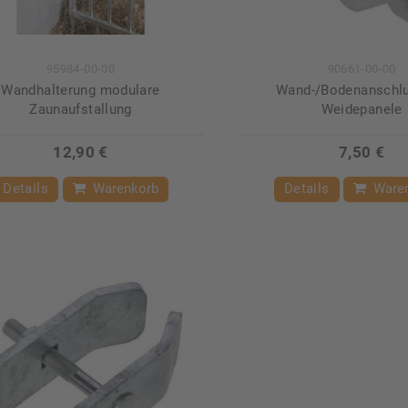
95984-00-00
90661-00-00
Wandhalterung modulare
Wand-/Bodenanschlu
Zaunaufstallung
Weidepanele
12,90 €
7,50 €
Details
Warenkorb
Details
Ware