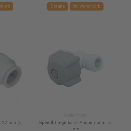
nkorb
Details
Warenkorb
54651-00-00
b. 22 mm (5
Speedfit regelbarer Absperrhahn 15
mm