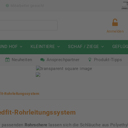
p
Mitarbeiter gesucht
Anmelden
UND HOF
KLEINTIERE
SCHAF / ZIEGE
GEFLÜ
Neuheiten
Ansprechpartner
Produkt-Tipps
mmeraktion Schwein
Neu: Partnershop von Gran
07. - 16.08.2026
Ab sofort verfügbar!
it-Rohrleitungssystem
dfit-Rohrleitungssystem
r passenden
Rohrschere
lassen sich die Schläuche aus Polyethyl