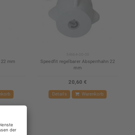
54664-00-00
n 22 mm
Speedfit regelbarer Absperrhahn 22
mm
20,60 €
nkorb
Details
Warenkorb