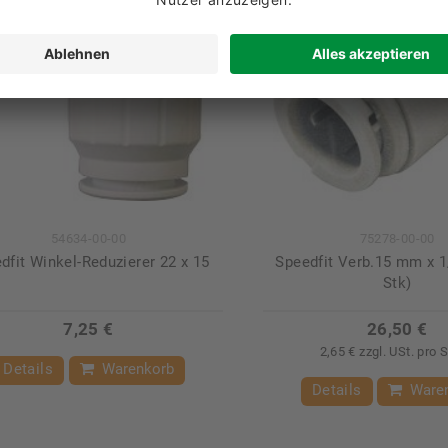
54634-00-00
75278-00-00
dfit Winkel-Reduzierer 22 x 15
Speedfit Verb.15 mm x 1
Stk)
7,25 €
26,50 €
2,65 € zzgl. USt. pro 
Details
Warenkorb
Details
Ware