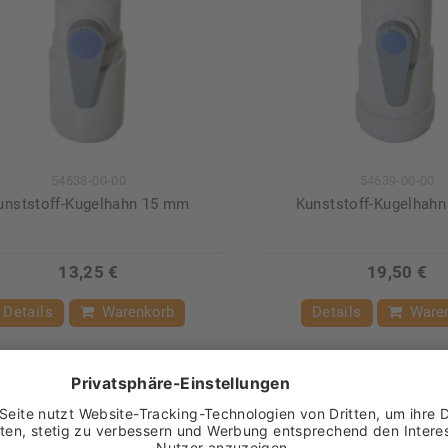
54638-00-00
54639-00-00
unststoff-Kugelhahn 15 mm
Kunststoff-Kugelhah
13,25 €
19,50 €
Details
Warenkorb
Details
Ware