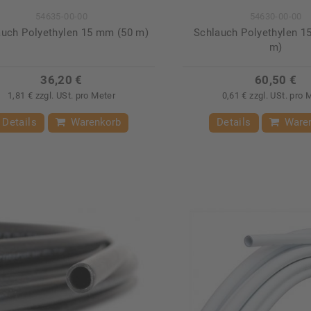
54635-00-00
54630-00-00
auch Polyethylen 15 mm (50 m)
Schlauch Polyethylen 1
m)
36,20 €
60,50 €
1,81 € zzgl. USt. pro Meter
0,61 € zzgl. USt. pro 
Details
Warenkorb
Details
Ware