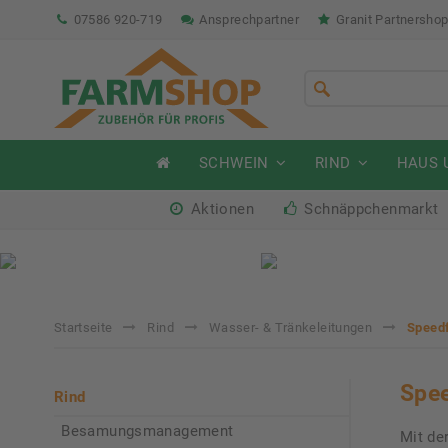
07586 920-719
Ansprechpartner
Granit Partnersho
SCHWEIN
RIND
HAUS 
Aktionen
Schnäppchenmarkt
Sommeraktion Rind
So
04.07. - 16.08.2026
04.
Startseite
Rind
Wasser- & Tränkeleitungen
Speedf
Spee
Rind
Besamungsmanagement
Mit de