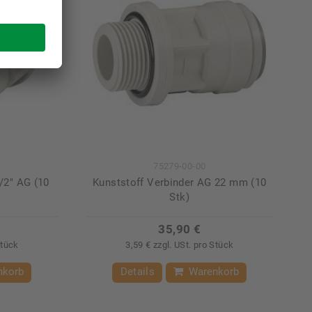
75279-00-00
/2" AG (10
Kunststoff Verbinder AG 22 mm (10
Stk)
35,90 €
Stück
3,59 € zzgl. USt. pro Stück
nkorb
Details
Warenkorb