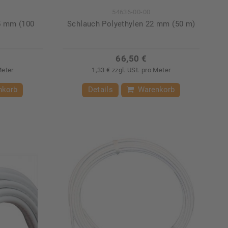
54636-00-00
5 mm (100
Schlauch Polyethylen 22 mm (50 m)
66,50 €
Meter
1,33 € zzgl. USt. pro Meter
nkorb
Details
Warenkorb