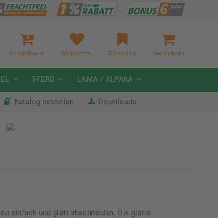
Schnellkauf
Merkzettel
Favoriten
Warenkorb
GEL
PFERD
LAMA / ALPAKA
Katalog bestellen
Downloads
it
Nächste Messe: 28.08.-01.09.2026
Karpfhamer Fest & Rottalschau
en einfach und glatt abschneiden. Die glatte