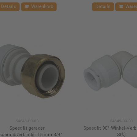
Details
Warenkorb
Details
Ware
54648-00-00
54649-00-00
Speedfit gerader
Speedfit 90° Winkel-Ver
schraubverbinder 15 mm 3/4"
Stk)