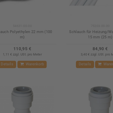
54631-00-00
75203-00-00
lauch Polyethylen 22 mm (100
Schlauch für Heizung/
m)
15 mm (25 m)
110,95 €
84,90 €
1,11 € zzgl. USt. pro Meter
3,40 € zzgl. USt. pro 
Details
Warenkorb
Details
Ware