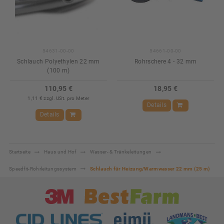
54631-00-00
54661-00-00
Schlauch Polyethylen 22 mm
Rohrschere 4 - 32 mm
(100 m)
110,95 €
18,95 €
1,11 € zzgl. USt. pro Meter
Details
Details
Startseite
Haus und Hof
Wasser- & Tränkeleitungen
Speedfit-Rohrleitungssystem
Schlauch für Heizung/Warmwasser 22 mm (25 m)