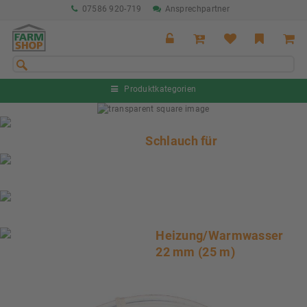
07586 920-719
Ansprechpartner
Produktkategorien
Sommeraktion Rind
04.07. - 16.08.2026
Schlauch für
Sommeraktion Schwein
04.07. - 16.08.2026
Neu: Partnershop von Granit
Ab sofort verfügbar!
Heizung/Warmwasser
Nächste Messe: 28.08.-01.09.2026
Karpfhamer Fest & Rottalschau
22 mm (25 m)