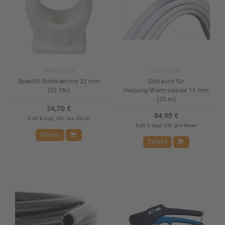
54662-00-00
75203-00-00
Speedfit Rohrklemme 22 mm
Schlauch für
(50 Stk)
Heizung/Warmwasser 15 mm
(25 m)
24,70 €
84,90 €
0,49 € zzgl. USt. pro Stück
3,40 € zzgl. USt. pro Meter
Details
Details