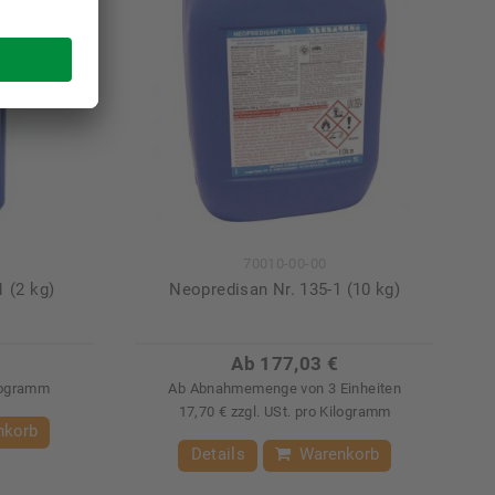
70010-00-00
 (2 kg)
Neopredisan Nr. 135-1 (10 kg)
Ab 177,03 €
ilogramm
Ab Abnahmemenge von 3 Einheiten
17,70 € zzgl. USt. pro Kilogramm
nkorb
Details
Warenkorb