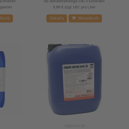
Einheiten
Ab Abnahmemenge von 3 Einheiten
logramm
9,89 € zzgl. USt. pro Liter
nkorb
Details
Warenkorb
70084-00-00