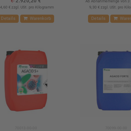
2.920,20 €
€
Ab Abnahmemenge von 3 
4,60 € zzgl. USt. pro Kilogramm
9,30 € zzgl. USt. pro Ki
Details
Warenkorb
Details
Ware
70013-00-00
70099-00-00