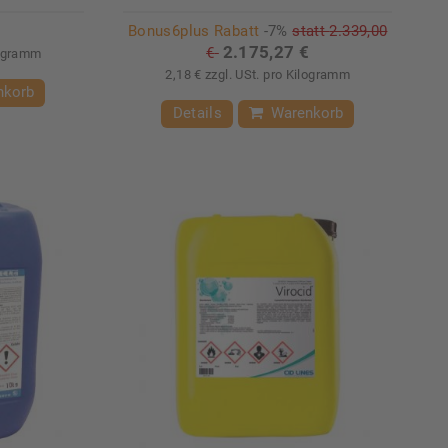
Bonus6plus Rabatt
-7%
statt
2.339,00
2.175,27 €
€
logramm
2,18 € zzgl. USt. pro Kilogramm
nkorb
Details
Warenkorb