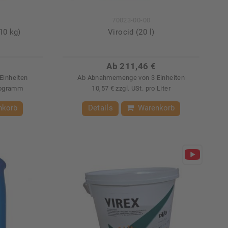
70023-00-00
10 kg)
Virocid (20 l)
Ab 211,46 €
Einheiten
Ab Abnahmemenge von 3 Einheiten
ilogramm
10,57 € zzgl. USt. pro Liter
nkorb
Details
Warenkorb