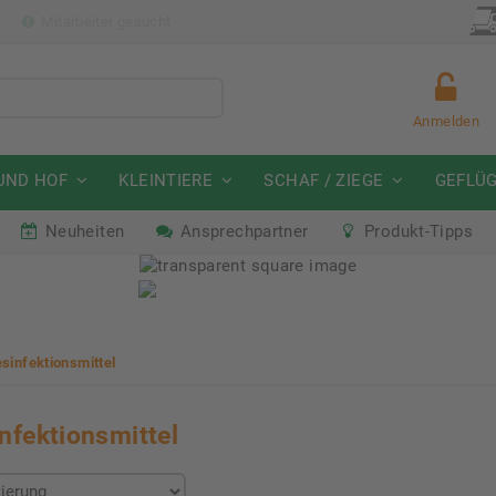
p
Mitarbeiter gesucht
Anmelden
UND HOF
KLEINTIERE
SCHAF / ZIEGE
GEFLÜ
Neuheiten
Ansprechpartner
Produkt-Tipps
mmeraktion Schwein
Neu: Partnershop von Gran
07. - 16.08.2026
Ab sofort verfügbar!
sinfektionsmittel
nfektionsmittel