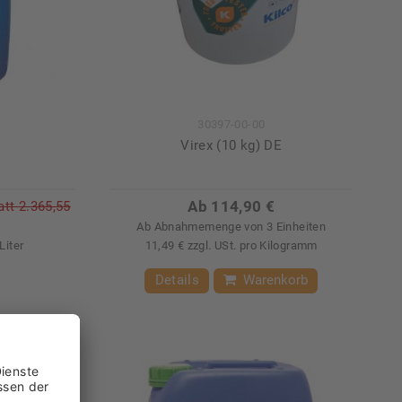
30397-00-00
Virex (10 kg) DE
Ab 114,90 €
att
2.365,55
€
Ab Abnahmemenge von 3 Einheiten
Liter
11,49 € zzgl. USt. pro Kilogramm
Details
Warenkorb