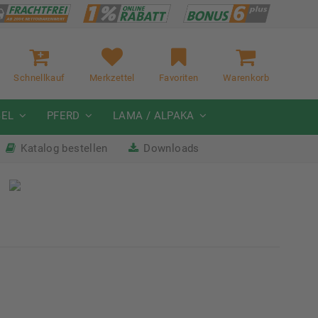
Schnellkauf
Merkzettel
Favoriten
Warenkorb
GEL
PFERD
LAMA / ALPAKA
Katalog bestellen
Downloads
it
Nächste Messe: 28.08.-01.09.2026
Karpfhamer Fest & Rottalschau