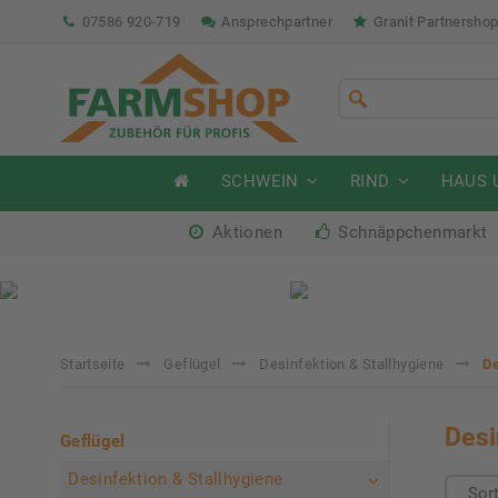
07586 920-719
Ansprechpartner
Granit Partnersho
SCHWEIN
RIND
HAUS 
Aktionen
Schnäppchenmarkt
Sommeraktion Rind
So
04.07. - 16.08.2026
04.
Startseite
Geflügel
Desinfektion & Stallhygiene
De
Desi
Geflügel
Desinfektion & Stallhygiene