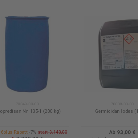
70049-00-00
70038-00-00
opredisan Nr. 135-1 (200 kg)
Germicidan Iodes (
Ab 93,00 €
6plus Rabatt
-7%
statt
3.140,00