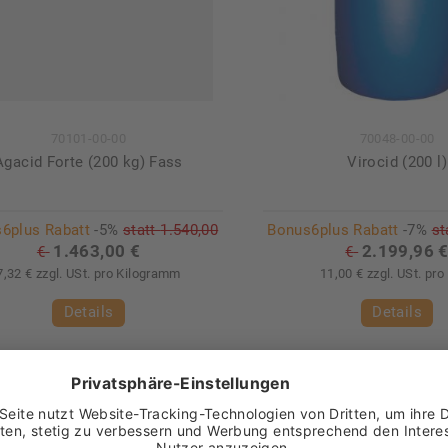
70101-00-00
70048-00-00
Agacid Forte (200 kg) Fass
Virocid (200 l)
6plus Rabatt
-5%
statt
1.540,00
Bonus6plus Rabatt
-7%
st
1.463,00 €
2.199,96 
€
€
7,32 € zzgl. USt. pro Kilogramm
11,00 € zzgl. USt. pro 
Details
Details