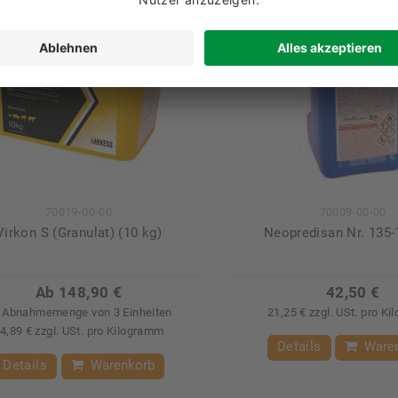
70019-00-00
70009-00-00
Virkon S (Granulat) (10 kg)
Neopredisan Nr. 135-1
Ab 148,90 €
42,50 €
 Abnahmemenge von 3 Einheiten
21,25 € zzgl. USt. pro K
4,89 € zzgl. USt. pro Kilogramm
Details
Ware
Details
Warenkorb