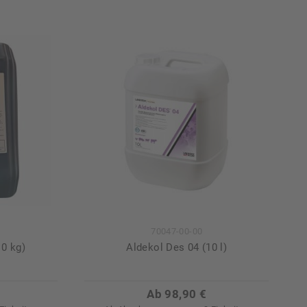
70047-00-00
10 kg)
Aldekol Des 04 (10 l)
Ab 98,90 €