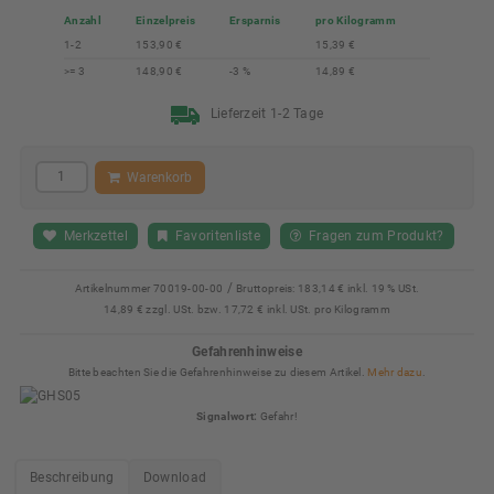
Anzahl
Einzelpreis
Ersparnis
pro Kilogramm
1-2
153,90 €
15,39 €
>= 3
148,90 €
-3 %
14,89 €
Lieferzeit 1-2 Tage
Warenkorb
Merkzettel
Favoritenliste
Fragen zum Produkt?
/
Artikelnummer
70019-00-00
Bruttopreis:
183,14 € inkl. 19 % USt.
14,89 € zzgl. USt. bzw. 17,72 € inkl. USt. pro Kilogramm
Gefahrenhinweise
Bitte beachten Sie die Gefahrenhinweise zu diesem Artikel.
Mehr dazu
.
Signalwort:
Gefahr!
Beschreibung
Download