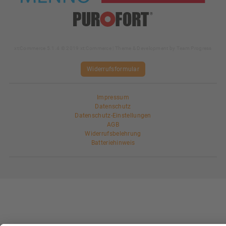
xt:Commerce 5.1.4 © 2019 xt:Commerce
| Theme & Development by
Team Progress
Widerrufsformular
Impressum
Datenschutz
Datenschutz-Einstellungen
AGB
Widerrufsbelehrung
Batteriehinweis