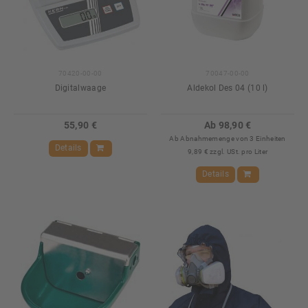
70420-00-00
70047-00-00
Digitalwaage
Aldekol Des 04 (10 l)
55,90 €
Ab 98,90 €
Ab Abnahmemenge von 3 Einheiten
Details
9,89 € zzgl. USt. pro Liter
Details