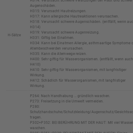
H314: Verursacht schwere Verätzungen der Haut und schwer
Augenschäden.
H315: Verursacht Hautreizungen.
H317: Kann allergische Hautreaktionen verursachen.
H318: Verursacht schwere Augenschäden. (entfällt, wenn au
H314)
H319: Verursacht schwere Augenreizung.
H-Sätze
H331: Giftig bei Einatmen.
H334: Kann bei Einatmen Allergie, asthmaartige Symptome 
Atembeschwerden verursachen.
H335: Kann die Atemwege reizen.
H400: Sehr giftig für Wasserorganismen. (entfällt, wenn auch
H410)
H410: Sehr giftig für Wasserorganismen, mit langfristiger
Wirkung.
H412: Schädlich für Wasserorganismen, mit langfristiger
Wirkung.
P264: Nach Handhabung … gründlich waschen.
P273: Freisetzung in die Umwelt vermeiden.
P280:
Schutzhandschuhe/Schutzkleidung/Augenschutz/Gesichtssc
tragen.
P302+P352: BEI BERÜHRUNG MIT DER HAUT: Mit viel Wasse
waschen.