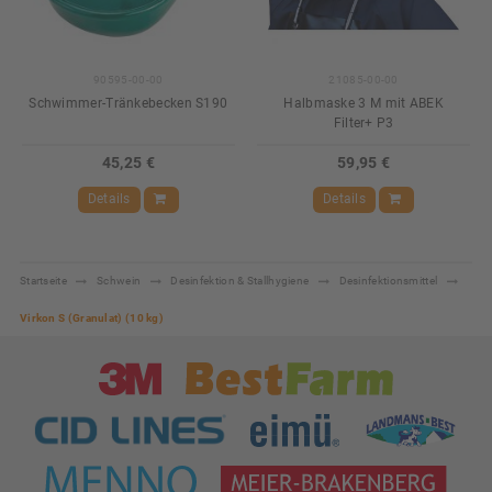
90595-00-00
21085-00-00
Schwimmer-Tränkebecken S190
Halbmaske 3 M mit ABEK
Filter+ P3
45,25 €
59,95 €
Details
Details
Startseite
Schwein
Desinfektion & Stallhygiene
Desinfektionsmittel
Virkon S (Granulat) (10 kg)