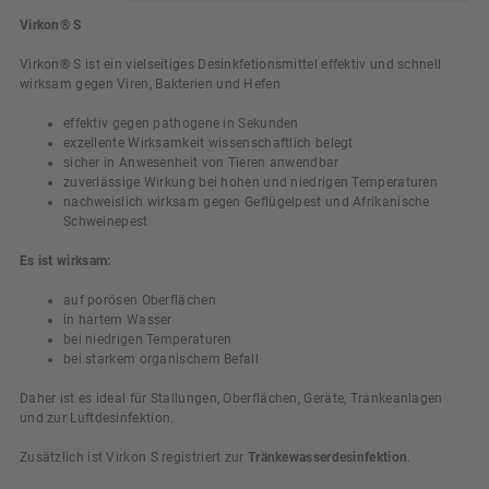
Virkon® S
Virkon® S ist ein vielseitiges Desinkfetionsmittel effektiv und schnell
wirksam gegen Viren, Bakterien und Hefen
effektiv gegen pathogene in Sekunden
exzellente Wirksamkeit wissenschaftlich belegt
sicher in Anwesenheit von Tieren anwendbar
zuverlässige Wirkung bei hohen und niedrigen Temperaturen
nachweislich wirksam gegen Geflügelpest und Afrikanische
Schweinepest
Es ist wirksam:
auf porösen Oberflächen
in hartem Wasser
bei niedrigen Temperaturen
bei starkem organischem Befall
Daher ist es ideal für Stallungen, Oberflächen, Geräte, Tränkeanlagen
und zur Luftdesinfektion.
Zusätzlich ist Virkon S registriert zur
Tränkewasserdesinfektion
.