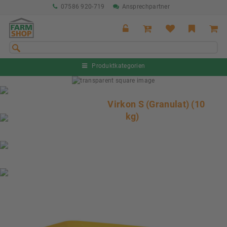
07586 920-719
Ansprechpartner
Produktkategorien
Sommeraktion Rind
04.07. - 16.08.2026
Virkon S (Granulat) (10
kg)
Sommeraktion Schwein
04.07. - 16.08.2026
Neu: Partnershop von Granit
Ab sofort verfügbar!
Nächste Messe: 28.08.-01.09.2026
Karpfhamer Fest & Rottalschau