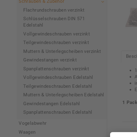
Schrauben & Zubehör
Flachrundschrauben verzinkt
Schlüsselschrauben DIN 571
Edelstahl
Vollgewindeschrauben verzinkt
Teilgewindeschrauben verzinkt
Muttern & Unterlegscheiben verzinkt
Besc
Gewindestangen verzinkt
Spanplattenschrauben verzinkt
1
A
Vollgewindeschrauben Edelstahl
i
Teilgewindeschrauben Edelstahl
E
Muttern & Unterlegscheiben Edelstahl
1 Pack
Gewindestangen Edelstahl
Spanplattenschrauben Edelstahl
Vogelabwehr
Waagen
Unse