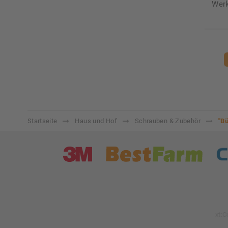
Werk
Startseite
Haus und Hof
Schrauben & Zubehör
"Bü
xt: