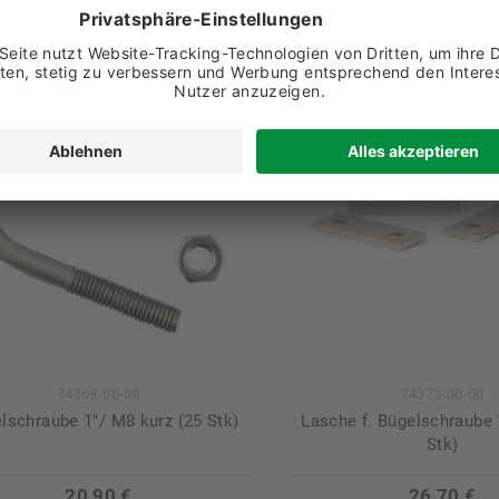
74369-00-00
74372-00-00
lschraube 1"/ M8 kurz (25 Stk)
Lasche f. Bügelschraube 1
Stk)
20,90 €
26,70 €