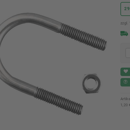
29
zzgl.
Arti
1,20 