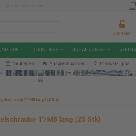
p
Mitarbeiter gesucht
Anmelden
UND HOF
KLEINTIERE
SCHAF / ZIEGE
GEFLÜ
Neuheiten
Ansprechpartner
Produkt-Tipps
mmeraktion Schwein
Neu: Partnershop von Gran
07. - 16.08.2026
Ab sofort verfügbar!
gelschraube 1"/M8 lang (25 Stk)
elschraube 1"/M8 lang (25 Stk)