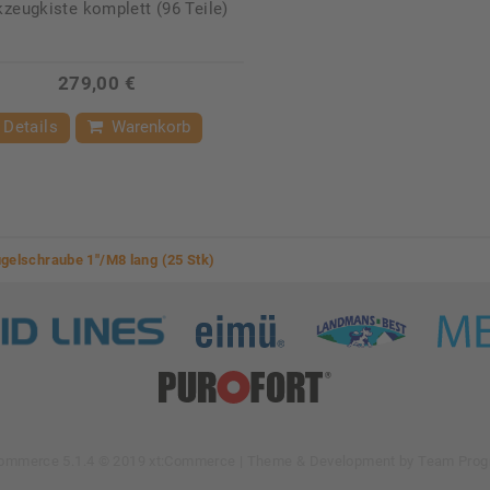
zeugkiste komplett (96 Teile)
279,00 €
Details
Warenkorb
gelschraube 1"/M8 lang (25 Stk)
Commerce 5.1.4 © 2019 xt:Commerce
| Theme & Development by
Team Prog