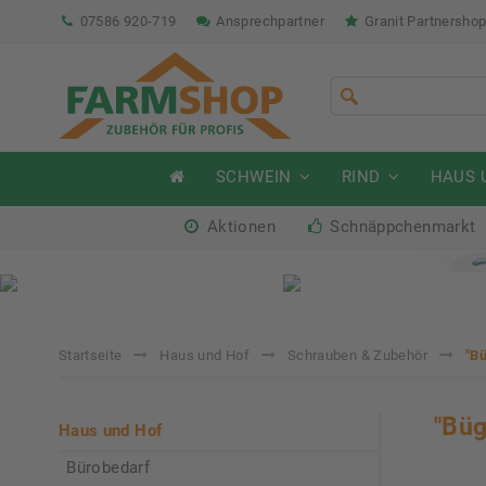
07586 920-719
Ansprechpartner
Granit Partnersho
SCHWEIN
RIND
HAUS 
Aktionen
Schnäppchenmarkt
Sommeraktion Rind
So
04.07. - 16.08.2026
04.
Startseite
Haus und Hof
Schrauben & Zubehör
"Bü
"Büg
Haus und Hof
Bürobedarf