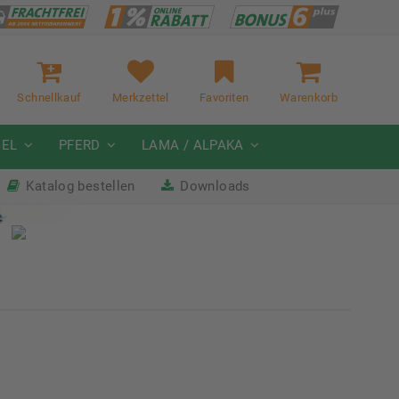
Schnellkauf
Merkzettel
Favoriten
Warenkorb
GEL
PFERD
LAMA / ALPAKA
Katalog bestellen
Downloads
it
Nächste Messe: 28.08.-01.09.2026
Karpfhamer Fest & Rottalschau