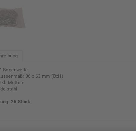
hreibung
" Bogenweite
ussenmaß: 36 x 63 mm (BxH)
nkl. Muttern
delstahl
ung: 25 Stück
re Empfehlungen