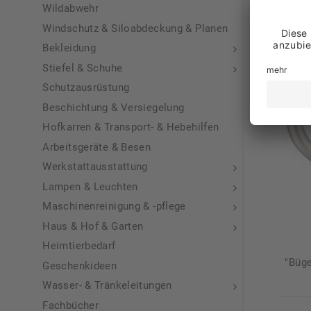
Wildabwehr
Windschutz & Siloabdeckung & Planen
Bekleidung
Stiefel & Schuhe
Schutzausrüstung
Beschichtung & Versiegelung
Hofkarren & Transport- & Hebehilfen
Arbeitsgeräte & Besen
Werkstattausstattung
Lampen & Leuchten
Maschinenreinigung & -pflege
Haus & Hof & Garten
Heimtierbedarf
"Büge
Geschenkideen
Wasser- & Tränkeleitungen
Fachbücher