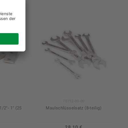
75152-00-00
/2"- 1" (25
Maulschlüsselsatz (8-teilig)
28,10 €