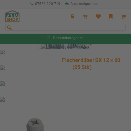
07586 920-719
Ansprechpartner
Produktkategorien
Sommeraktion Rind
04.07. - 16.08.2026
Fischerdübel SX 12 x 60
(25 Stk)
Sommeraktion Schwein
04.07. - 16.08.2026
Neu: Partnershop von Granit
Ab sofort verfügbar!
Nächste Messe: 28.08.-01.09.2026
Karpfhamer Fest & Rottalschau