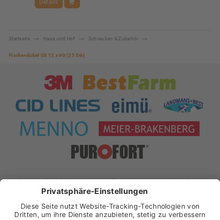
Details
Startseite
Haus und Hof
Schrauben & Zubehör
Fischerdübel SX 12 x 60 (25 Stk)
xt:Commerce 5.1.4 © 2019 xt:Commerce
| Theme & Development by
Team Progress
Widerrufsformular