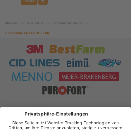
Details
Startseite
Haus und Hof
Schrauben & Zubehör
Fischerdübel SX 14 x 70 (20 Stk)
xt:Commerce 5.1.4 © 2019 xt:Commerce
| Theme & Development by
Team Progress
Widerrufsformular