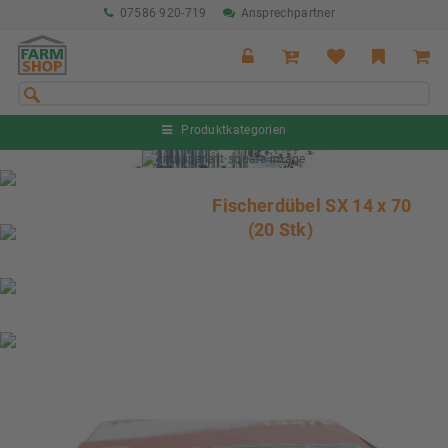
07586 920-719
Ansprechpartner
Produktkategorien
Sommeraktion Rind
04.07. - 16.08.2026
Fischerdübel SX 14 x 70
(20 Stk)
Sommeraktion Schwein
04.07. - 16.08.2026
Neu: Partnershop von Granit
Ab sofort verfügbar!
Nächste Messe: 28.08.-01.09.2026
Karpfhamer Fest & Rottalschau