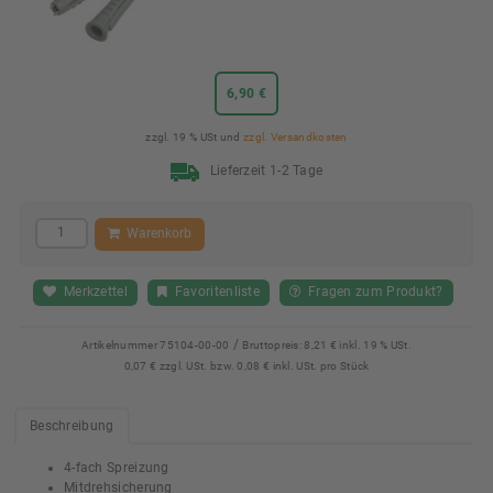
6,90 €
zzgl. 19 % USt und
zzgl. Versandkosten
Lieferzeit 1-2 Tage
Warenkorb
Merkzettel
Favoritenliste
Fragen zum Produkt?
/
Artikelnummer
75104-00-00
Bruttopreis:
8,21 € inkl. 19 % USt.
0,07 € zzgl. USt. bzw. 0,08 € inkl. USt. pro Stück
Beschreibung
4-fach Spreizung
Mitdrehsicherung