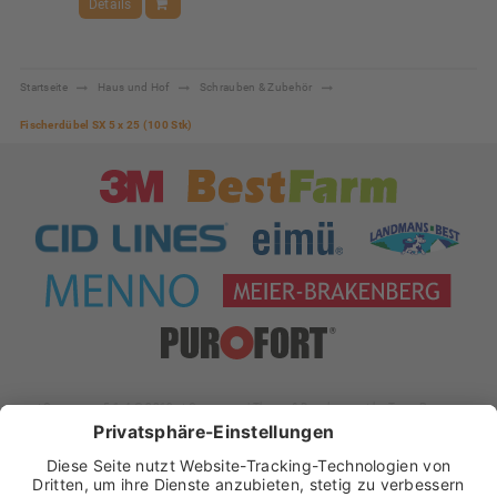
Details
Startseite
Haus und Hof
Schrauben & Zubehör
Fischerdübel SX 5 x 25 (100 Stk)
xt:Commerce 5.1.4 © 2019 xt:Commerce
| Theme & Development by
Team Progress
Widerrufsformular