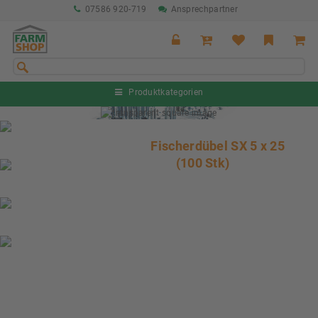
07586 920-719
Ansprechpartner
Produktkategorien
Sommeraktion Rind
04.07. - 16.08.2026
Fischerdübel SX 5 x 25
(100 Stk)
Sommeraktion Schwein
04.07. - 16.08.2026
Neu: Partnershop von Granit
Ab sofort verfügbar!
Nächste Messe: 28.08.-01.09.2026
Karpfhamer Fest & Rottalschau