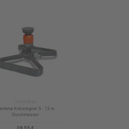
75422-00-00
ardena Kreisregner 5 - 12 m
Durchmesser
28,55 €