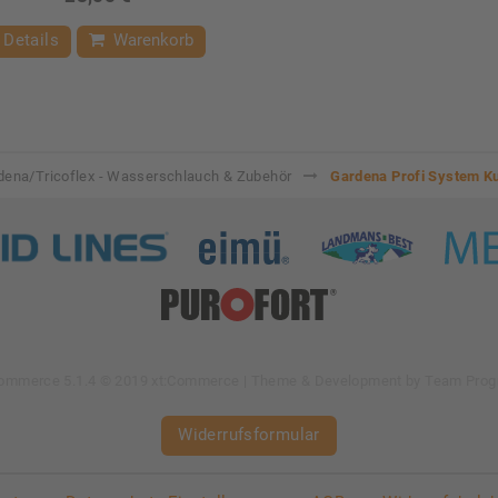
Details
Warenkorb
dena/Tricoflex - Wasserschlauch & Zubehör
Gardena Profi System K
Commerce 5.1.4 © 2019 xt:Commerce
| Theme & Development by
Team Prog
Widerrufsformular