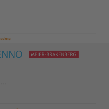
upplung
ress