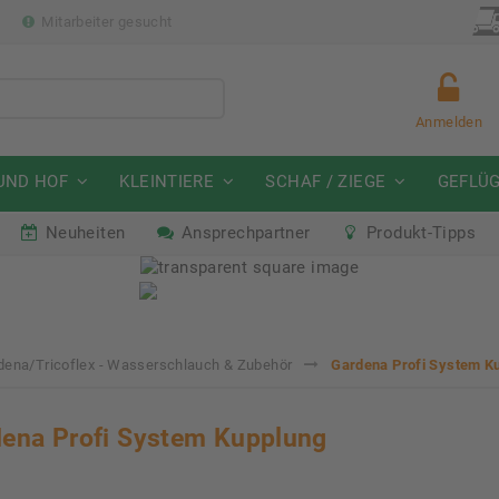
p
Mitarbeiter gesucht
Anmelden
UND HOF
KLEINTIERE
SCHAF / ZIEGE
GEFLÜ
Neuheiten
Ansprechpartner
Produkt-Tipps
mmeraktion Schwein
Neu: Partnershop von Gran
07. - 16.08.2026
Ab sofort verfügbar!
dena/Tricoflex - Wasserschlauch & Zubehör
Gardena Profi System K
ena Profi System Kupplung