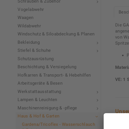
Schrauben & Zubehör
Vogelabwehr
Besc
Waagen
Die GA
Wildabwehr
angene
Windschutz & Siloabdeckung & Planen
von Wa
Bekleidung
Spritz
Stiefel & Schuhe
P
Schutzausrüstung
Beschichtung & Versiegelung
Materi
Hofkarren & Transport- & Hebehilfen
VE: 1 
Arbeitsgeräte & Besen
Werkstattausstattung
Lampen & Leuchten
Maschinenreinigung & -pflege
Unse
Haus & Hof & Garten
Gardena/Tricoflex - Wasserschlauch