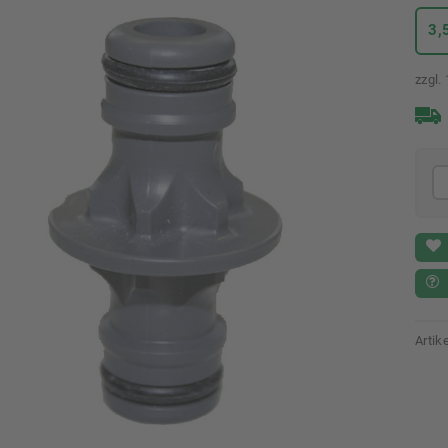
3,
zzgl.
Arti