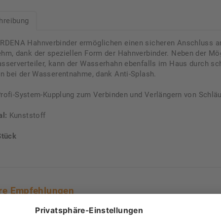
hreibung
RDENA Hahnverbinder ermöglichen einen sicheren Anschluss a
hm, dank der speziellen Form der Hahnverbinder. Neben der Mö
sserverteiler, kann der Wasserhahn ebenfalls im Haus durch s
en bei der Wasserentnahme, dank Anti-Splash.
rofi-System-Kupplung zum Verbinden und Verlängern von Schlä
al:
Kunststoff
Stück
re Empfehlungen