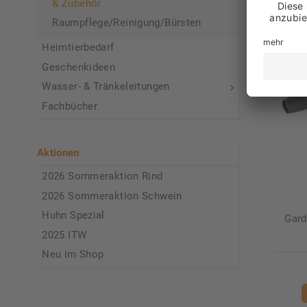
& Zubehör
Raumpflege/Reinigung/Bürsten
Heimtierbedarf
Geschenkideen
Wasser- & Tränkeleitungen
Fachbücher
Aktionen
2026 Sommeraktion Rind
2026 Sommeraktion Schwein
Huhn Spezial
Gard
2025 ITW
Neu im Shop