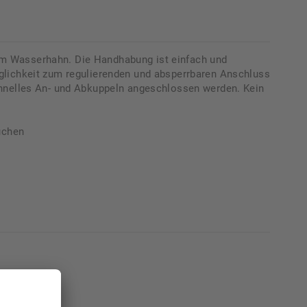
m Wasserhahn. Die Handhabung ist einfach und
glichkeit zum regulierenden und absperrbaren Anschluss
chnelles An- und Abkuppeln angeschlossen werden. Kein
uchen