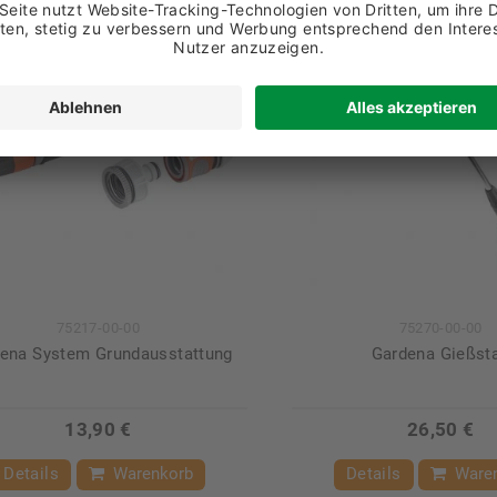
75217-00-00
75270-00-00
ena System Grundausstattung
Gardena Gießst
13,90 €
26,50 €
Details
Warenkorb
Details
Ware