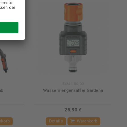
54611-00-00
ab
Wassermengenzähler Gardena
25,90 €
nkorb
Details
Warenkorb