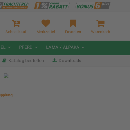
Schnellkauf
Merkzettel
Favoriten
Warenkorb
GEL
PFERD
LAMA / ALPAKA
Katalog bestellen
Downloads
it
Nächste Messe: 28.08.-01.09.2026
Karpfhamer Fest & Rottalschau
upplung