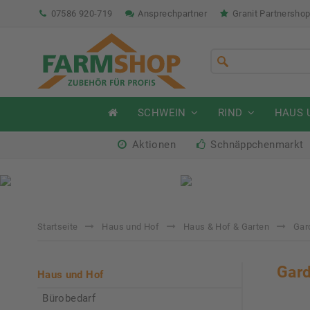
07586 920-719
Ansprechpartner
Granit Partnersho
SCHWEIN
RIND
HAUS 
Aktionen
Schnäppchenmarkt
Sommeraktion Rind
So
04.07. - 16.08.2026
04.
Startseite
Haus und Hof
Haus & Hof & Garten
Gar
Gard
Haus und Hof
Bürobedarf