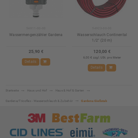
54611-00-00
54923-00-00
Wassermengenzähler Gardena
Wasserschlauch Continental
1/2" (20 m)
25,90 €
120,00 €
6,00 € zzgl. USt. pro Meter
Details
Details
Startseite
Haus und Hof
Haus & Hof & Garten
Gardena/Tricoflex - Wasserschlauch & Zubehör
Gardena Gießstab