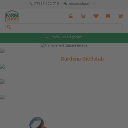
07586 920-719
Ansprechpartner
Produktkategorien
Sommeraktion Rind
04.07. - 16.08.2026
Gardena Gießstab
Sommeraktion Schwein
04.07. - 16.08.2026
Neu: Partnershop von Granit
Ab sofort verfügbar!
Nächste Messe: 28.08.-01.09.2026
Karpfhamer Fest & Rottalschau