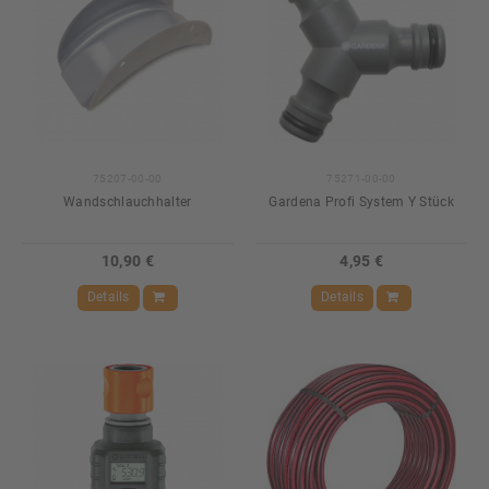
75207-00-00
75271-00-00
Wandschlauchhalter
Gardena Profi System Y Stück
10,90 €
4,95 €
Details
Details