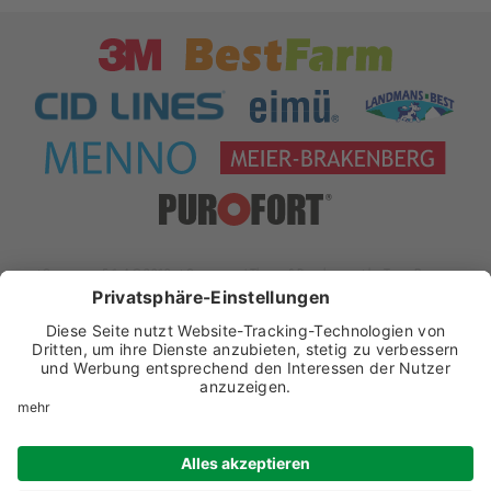
xt:Commerce 5.1.4 © 2019 xt:Commerce
| Theme & Development by
Team Progress
Widerrufsformular
Impressum
Datenschutz
Datenschutz-Einstellungen
AGB
Widerrufsbelehrung
Batteriehinweis