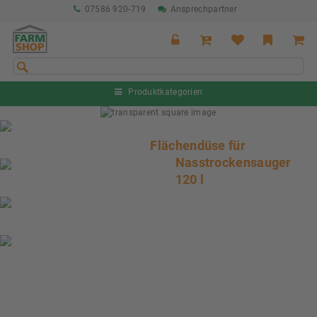
07586 920-719
Ansprechpartner
Produktkategorien
Sommeraktion Rind
04.07. - 16.08.2026
Flächendüse für
Nasstrockensauger
Sommeraktion Schwein
120 l
04.07. - 16.08.2026
Neu: Partnershop von Granit
Ab sofort verfügbar!
Nächste Messe: 28.08.-01.09.2026
Karpfhamer Fest & Rottalschau