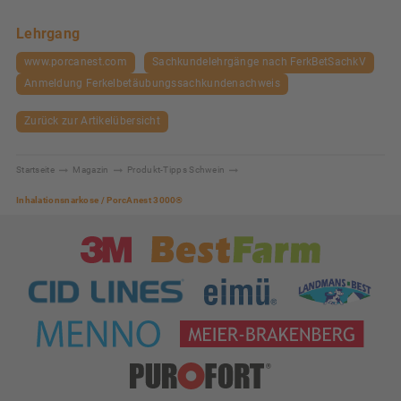
Lehrgang
www.porcanest.com
Sachkundelehrgänge nach FerkBetSachkV
Anmeldung Ferkelbetäubungssachkundenachweis
Zurück zur Artikelübersicht
Startseite
Magazin
Produkt-Tipps Schwein
Sie sind hier
Inhalationsnarkose / PorcAnest 3000®