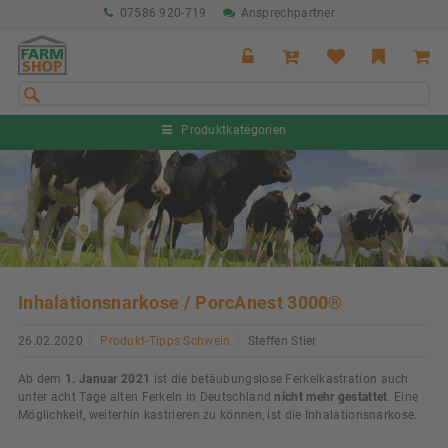
Direkt zum Inhalt
07586 920-719
Ansprechpartner
Produktkategorien
Inhalationsnarkose / PorcAnest 3000®
26.02.2020
Produkt-Tipps Schwein
Steffen Stier
Ab dem
1. Januar 2021
ist die betäubungslose Ferkelkastration auch
unter acht Tage alten Ferkeln in Deutschland
nicht mehr gestattet
. Eine
Möglichkeit, weiterhin kastrieren zu können, ist die Inhalationsnarkose.