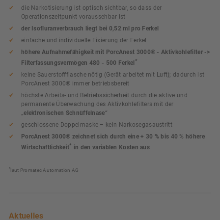
die Narkotisierung ist optisch sichtbar, so dass der
Operationszeitpunkt voraussehbar ist
der Isofluranverbrauch liegt bei 0,52 ml pro Ferkel
einfache und individuelle Fixierung der Ferkel
höhere Aufnahmefähigkeit mit PorcAnest 3000® - Aktivkohlefilter ->
*
Filterfassungsvermögen 480 - 500 Ferkel
keine Sauerstoffflasche nötig (Gerät arbeitet mit Luft); dadurch ist
PorcAnest 3000® immer betriebsbereit
höchste Arbeits- und Betriebssicherheit durch die aktive und
permanente Überwachung des Aktivkohlefilters mit der
„elektronischen Schnüffelnase“
geschlossene Doppelmaske – kein Narkosegasaustritt
PorcAnest 3000® zeichnet sich durch eine + 30 % bis 40 % höhere
*
Wirtschaftlichkeit
in den variablen Kosten aus
*
laut Promatec Automation AG
Aktuelles