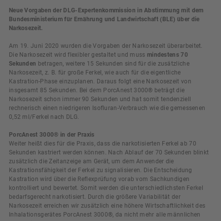
Neue Vorgaben der DLG-Expertenkommission in Abstimmung mit dem
Bundesministerium für Ernährung und Landwirtschaft (BLE) über die
Narkosezeit.
Am 19. Juni 2020 wurden die Vorgaben der Narkosezeit überarbeitet.
Die Narkosezeit wird flexibler gestaltet und muss
mindestens 70
Sekunden
betragen, weitere 15 Sekunden sind für die zusätzliche
Narkosezeit, z. B. für große Ferkel, wie auch für die eigentliche
Kastration-Phase einzuplanen. Daraus folgt eine Narkosezeit von
insgesamt 85 Sekunden. Bei dem PorcAnest 3000® beträgt die
Narkosezeit schon immer 90 Sekunden und hat somit tendenziell
rechnerisch einen niedrigeren Isofluran-Verbrauch wie die gemessenen
0,52 ml/Ferkel nach DLG.
PorcAnest 3000® in der Praxis
Weiter heißt dies für die Praxis, dass die narkotisierten Ferkel ab 70
Sekunden kastriert werden können. Nach Ablauf der 70 Sekunden blinkt
zusätzlich die Zeitanzeige am Gerät, um dem Anwender die
Kastrationsfähigkeit der Ferkel zu signalisieren. Die Entscheidung
Kastration wird über die Reflexprüfung vorab vom Sachkundigen
kontrolliert und bewertet. Somit werden die unterschiedlichsten Ferkel
bedarfsgerecht narkotisiert. Durch die größere Variabilität der
Narkosezeit erreichen wir zusätzlich eine höhere Wirtschaftlichkeit des
Inhalationsgerätes PorcAnest 3000®, da nicht mehr alle männlichen