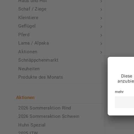
Haus und Hof
Schaf / Ziege
Kleintiere
Geflügel
Pferd
Lama / Alpaka
Aktionen
Schnäppchenmarkt
Neuheiten
Produkte des Monats
Aktionen
2026 Sommeraktion Rind
2026 Sommeraktion Schwein
Huhn Spezial
2025 ITW