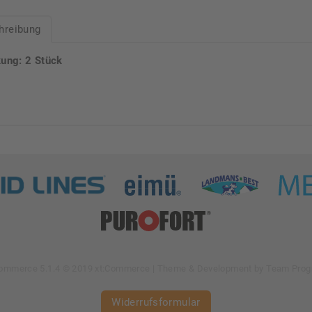
hreibung
ung: 2 Stück
Commerce 5.1.4 © 2019 xt:Commerce
| Theme & Development by
Team Prog
Widerrufsformular