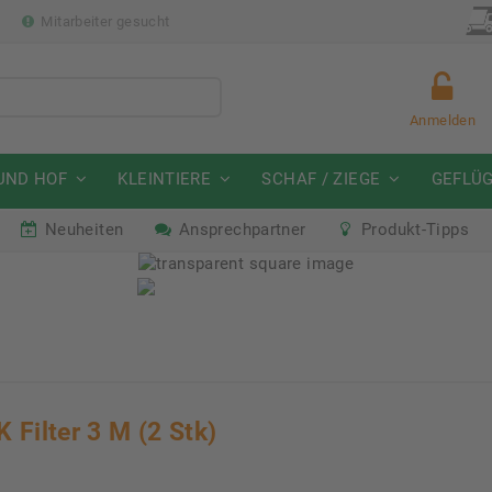
p
Mitarbeiter gesucht
Anmelden
UND HOF
KLEINTIERE
SCHAF / ZIEGE
GEFLÜ
Neuheiten
Ansprechpartner
Produkt-Tipps
mmeraktion Schwein
Neu: Partnershop von Gran
07. - 16.08.2026
Ab sofort verfügbar!
 Filter 3 M (2 Stk)