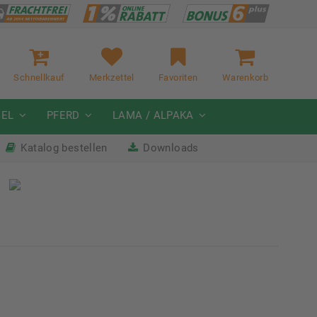
Schnellkauf
Merkzettel
Favoriten
Warenkorb
GEL
PFERD
LAMA / ALPAKA
Katalog bestellen
Downloads
it
Nächste Messe: 28.08.-01.09.2026
Karpfhamer Fest & Rottalschau