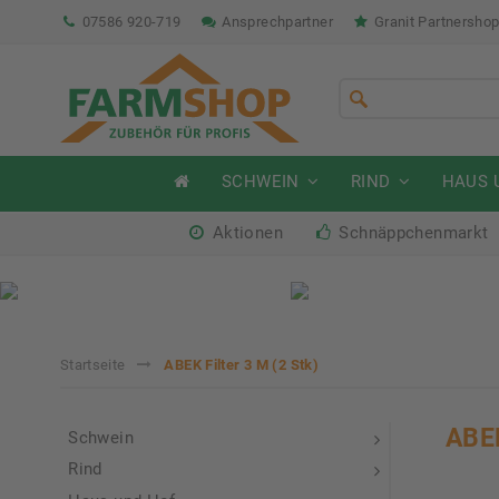
07586 920-719
Ansprechpartner
Granit Partnersho
SCHWEIN
RIND
HAUS 
Aktionen
Schnäppchenmarkt
Sommeraktion Rind
So
04.07. - 16.08.2026
04.
Startseite
ABEK Filter 3 M (2 Stk)
ABEK
Schwein
Rind