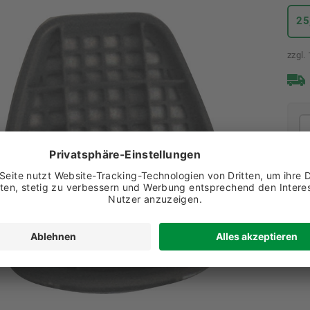
25
zzgl.
Arti
12,95