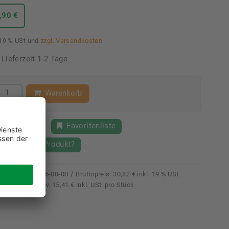
,90 €
 19 % USt und
zzgl. Versandkosten
Lieferzeit 1-2 Tage
Warenkorb
Merkzettel
Favoritenliste
Fragen zum Produkt?
/
kelnummer
21086-00-00
Bruttopreis:
30,82 € inkl. 19 % USt.
 € zzgl. USt. bzw. 15,41 € inkl. USt. pro Stück