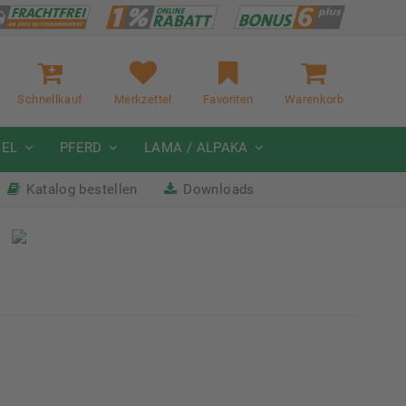
Schnellkauf
Merkzettel
Favoriten
Warenkorb
GEL
PFERD
LAMA / ALPAKA
Katalog bestellen
Downloads
it
Nächste Messe: 28.08.-01.09.2026
Karpfhamer Fest & Rottalschau