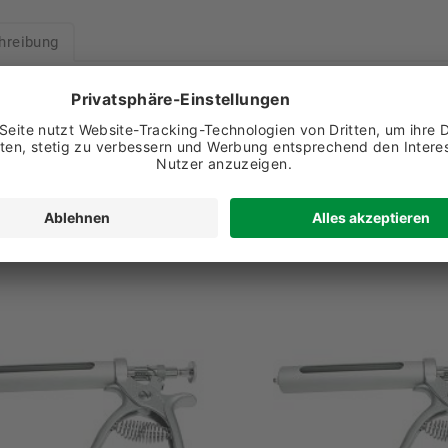
hreibung
ngssatz für die Muto-Spritze 30 ml oder 50 ml (Art.-Nr.: 52180-0
x Set
re Empfehlungen