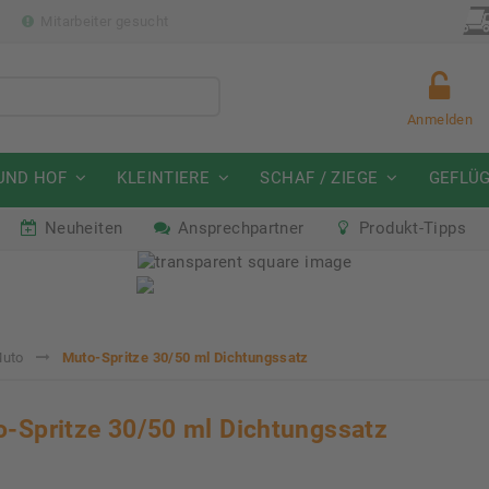
p
Mitarbeiter gesucht
Anmelden
UND HOF
KLEINTIERE
SCHAF / ZIEGE
GEFLÜ
Neuheiten
Ansprechpartner
Produkt-Tipps
mmeraktion Schwein
Neu: Partnershop von Gran
07. - 16.08.2026
Ab sofort verfügbar!
Muto
Muto-Spritze 30/50 ml Dichtungssatz
-Spritze 30/50 ml Dichtungssatz