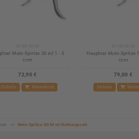
52180-00-00
52190-00-00
tner Muto-Spritze 30 ml 1 - 5
Hauptner Muto-Spritze 5
ccm
ccm
72,90 €
79,00 €
Details
Warenkorb
Details
Ware
Muto
Muto-Spritze 30/50 ml Dichtungssatz