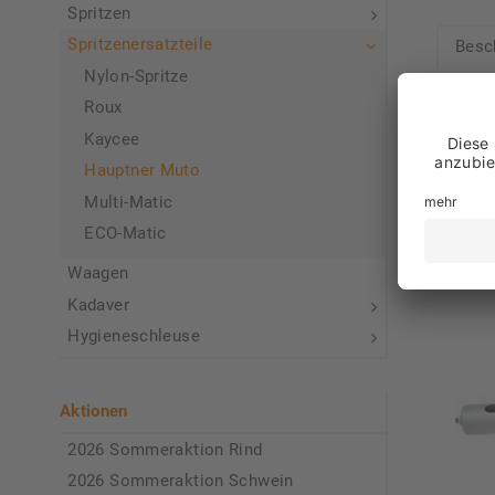
Spritzen
Spritzenersatzteile
Besc
Nylon-Spritze
Dichtu
Roux
Kaycee
VE: 1 
Hauptner Muto
Multi-Matic
ECO-Matic
Unse
Waagen
Kadaver
Hygieneschleuse
Aktionen
2026 Sommeraktion Rind
2026 Sommeraktion Schwein