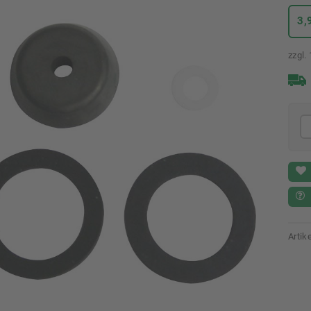
3,
zzgl.
Arti