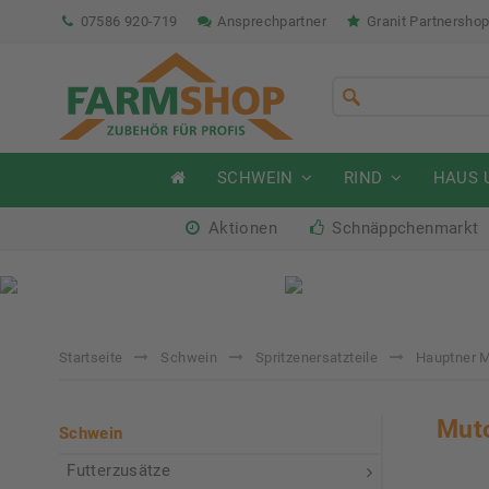
07586 920-719
Ansprechpartner
Granit Partnersho
SCHWEIN
RIND
HAUS 
Aktionen
Schnäppchenmarkt
Sommeraktion Rind
So
04.07. - 16.08.2026
04.
Startseite
Schwein
Spritzenersatzteile
Hauptner 
Muto
Schwein
Futterzusätze