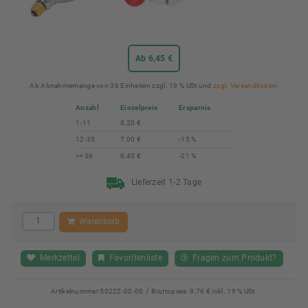
Ab 6,45 €
Ab Abnahmemenge von 36 Einheiten zzgl. 19 % USt und
zzgl. Versandkosten
Anzahl
Einzelpreis
Ersparnis
1-11
8,20 €
12-35
7,00 €
-15 %
>= 36
6,45 €
-21 %
Lieferzeit 1-2 Tage
Warenkorb
Merkzettel
Favoritenliste
Fragen zum Produkt?
/
Artikelnummer
50222-00-00
Bruttopreis:
9,76 € inkl. 19 % USt.