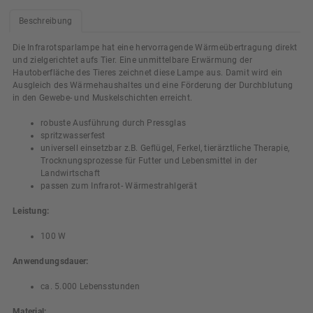
Beschreibung
Die Infrarotsparlampe hat eine hervorragende Wärmeübertragung direkt
und zielgerichtet aufs Tier. Eine unmittelbare Erwärmung der
Hautoberfläche des Tieres zeichnet diese Lampe aus. Damit wird ein
Ausgleich des Wärmehaushaltes und eine Förderung der Durchblutung
in den Gewebe- und Muskelschichten erreicht.
robuste Ausführung durch Pressglas
spritzwasserfest
universell einsetzbar z.B. Geflügel, Ferkel, tierärztliche Therapie,
Trocknungsprozesse für Futter und Lebensmittel in der
Landwirtschaft
passen zum Infrarot- Wärmestrahlgerät
Leistung:
100 W
Anwendungsdauer:
ca. 5.000 Lebensstunden
Material: