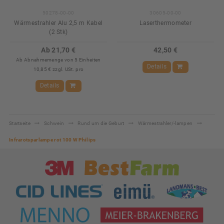
50278-00-00
30605-00-00
Wärmestrahler Alu 2,5 m Kabel
Laserthermometer
(2 Stk)
Ab 21,70 €
42,50 €
Ab Abnahmemenge von 5 Einheiten
Details
10,85 € zzgl. USt. pro
Details
Startseite
Schwein
Rund um die Geburt
Wärmestrahler/-lampen
Infrarotsparlampe rot 100 W Philips