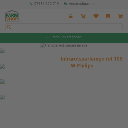
07586 920-719
Ansprechpartner
Produktkategorien
Sommeraktion Rind
04.07. - 16.08.2026
Infrarotsparlampe rot 100
W Philips
Sommeraktion Schwein
04.07. - 16.08.2026
Neu: Partnershop von Granit
Ab sofort verfügbar!
Nächste Messe: 28.08.-01.09.2026
Karpfhamer Fest & Rottalschau