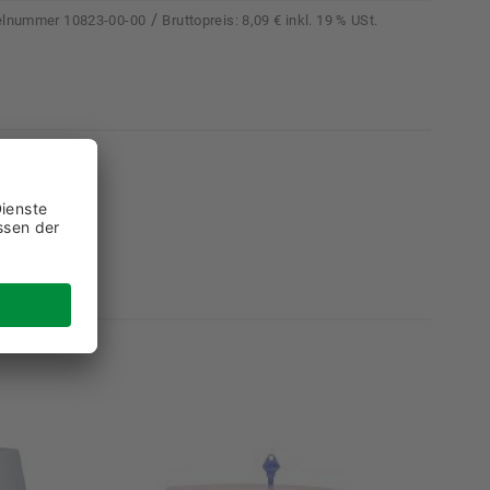
/
kelnummer
10823-00-00
Bruttopreis:
8,09 € inkl. 19 % USt.