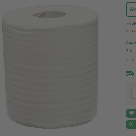
Ab
Ab Ab
Vers
Anza
1-5
>= 6