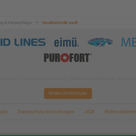
ng & Körperpflege
Handtuchrolle weiß
Commerce 5.1.4 © 2019 xt:Commerce
| Theme & Development by
Team Prog
Widerrufsformular
hutz
Datenschutz-Einstellungen
AGB
Widerrufsbele