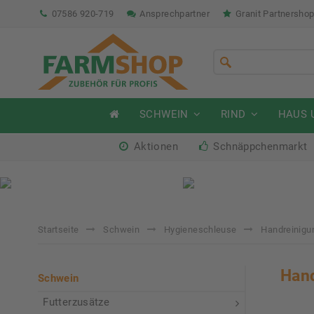
07586 920-719
Ansprechpartner
Granit Partnersho
SCHWEIN
RIND
HAUS 
Aktionen
Schnäppchenmarkt
Sommeraktion Rind
So
04.07. - 16.08.2026
04.
Startseite
Schwein
Hygieneschleuse
Handreinigu
Hand
Schwein
Futterzusätze