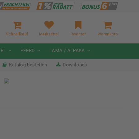
Schnellkauf
Merkzettel
Favoriten
Warenkorb
GEL
PFERD
LAMA / ALPAKA
Katalog bestellen
Downloads
it
Nächste Messe: 28.08.-01.09.2026
Karpfhamer Fest & Rottalschau