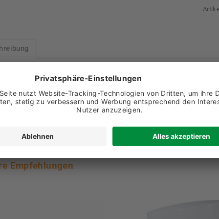
Arti
hreibung
tücher passen in die Spenderbox (Art-.Nr. 74499-00-00)
 weiß
: ca. 550 Blatt
re Empfehlungen