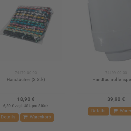
74470-00-00
74499-00-00
Handtücher (3 Stk)
Handtuchrollenspe
18,90 €
39,90 €
6,30 € zzgl. USt. pro Stück
Details
Ware
Details
Warenkorb