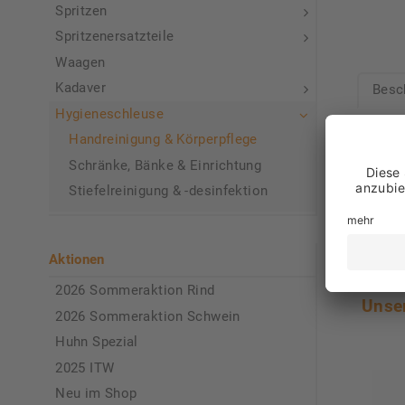
Spritzen
Spritzenersatzteile
Waagen
Kadaver
Besc
Hygieneschleuse
Papier
Handreinigung & Körperpflege
Schränke, Bänke & Einrichtung
Farbe:
Stiefelreinigung & -desinfektion
1 Rolle
Aktionen
2026 Sommeraktion Rind
Unse
2026 Sommeraktion Schwein
Huhn Spezial
2025 ITW
Neu im Shop