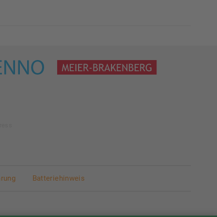
ress
hrung
Batteriehinweis