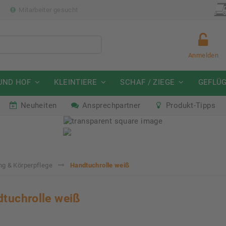
p
Mitarbeiter gesucht
Anmelden
UND HOF
KLEINTIERE
SCHAF / ZIEGE
GEFLÜ
Neuheiten
Ansprechpartner
Produkt-Tipps
mmeraktion Schwein
Neu: Partnershop von Gran
07. - 16.08.2026
Ab sofort verfügbar!
ng & Körperpflege
Handtuchrolle weiß
tuchrolle weiß