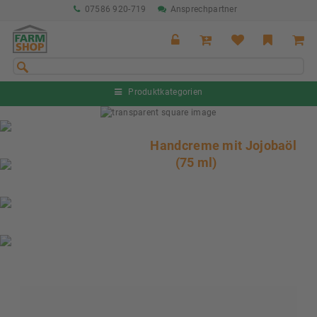
07586 920-719
Ansprechpartner
Produktkategorien
Sommeraktion Rind
04.07. - 16.08.2026
Handcreme mit Jojobaöl
(75 ml)
Sommeraktion Schwein
04.07. - 16.08.2026
Neu: Partnershop von Granit
Ab sofort verfügbar!
Nächste Messe: 28.08.-01.09.2026
Karpfhamer Fest & Rottalschau