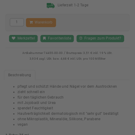
Lieferzeit 1-2 Tage
Warenkorb
Merkzettel
Favoritenliste
Fragen zum Produkt?
/
Artikelnummer
74455-00-00
Bruttopreis:
3,51 € inkl. 19 % USt.
3,93 € zzgl. USt. bzw. 4,68 € inkl. USt. pro 100 Milliliter
Beschreibung
pflegt und schützt Hände und Nägel vor dem Austrocknen
zieht schnell ein
für den täglichen Gebrauch
mit Jojobaöl und Urea
spendet Feuchtigkeit
Hautverträglichkeit dermatologisch mit "sehr gut" bestätigt
ohne Mikroplastik, Mineralöle, Silikone, Parabene
vegan