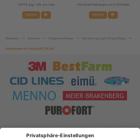
9,95 € zzgl. USt. pro Liter
Ab Abnahmemenge von 6 Einheiten
Details
Details
Startseite
Schwein
Hygieneschleuse
Handreinigung & Körperpflege
Handcreme mit Jojobaöl (75 ml)
xt:Commerce 5.1.4 © 2019 xt:Commerce
| Theme & Development by
Team Progress