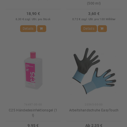
(500 ml)
18,90 €
3,60 €
6,30 € zzgl. USt. pro Stück
0,72 € zzgl. USt. pro 100 Milliliter
Details
Details
74497-00-00
20365-00-00
C25 Händedesinfektionsgel (1
Arbeitshandschuhe EasyTouch
l)
9,95 €
Ab 2,35 €