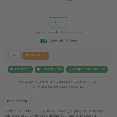
94,50 €
zzgl. 19 % USt und
zzgl. Versandkosten
Lieferzeit 1-2 Tage
Warenkorb
Merkzettel
Favoritenliste
Fragen zum Produkt?
/
Artikelnummer
10195-00-00
Bruttopreis:
112,46 € inkl. 19 % USt.
0,19 € zzgl. USt. bzw. 0,22 € inkl. USt. pro
Beschreibung
Dieser Katheter ist für Jung- und Altsauen gut geeignet. Dieser Typ
zeichnet sich durch die abgeschrägte Ober- und Unterseite des