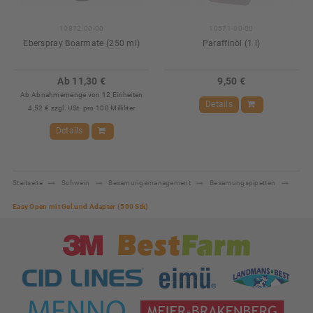
10872-00-00
10571-00-00
Eberspray Boarmate (250 ml)
Paraffinöl (1 l)
Ab 11,30 €
9,50 €
Ab Abnahmemenge von 12 Einheiten
Details
4,52 € zzgl. USt. pro 100 Milliliter
Details
Startseite
Schwein
Besamungsmanagement
Besamungspipetten
Easy Open mit Gel und Adapter (500 Stk)