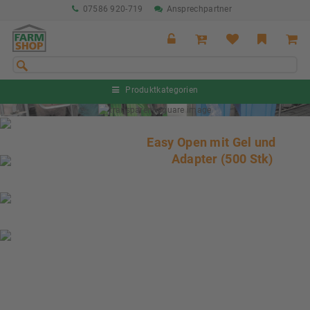
07586 920-719
Ansprechpartner
Produktkategorien
Sommeraktion Rind
04.07. - 16.08.2026
Easy Open mit Gel und
Adapter (500 Stk)
Sommeraktion Schwein
04.07. - 16.08.2026
Neu: Partnershop von Granit
Ab sofort verfügbar!
Nächste Messe: 28.08.-01.09.2026
Karpfhamer Fest & Rottalschau