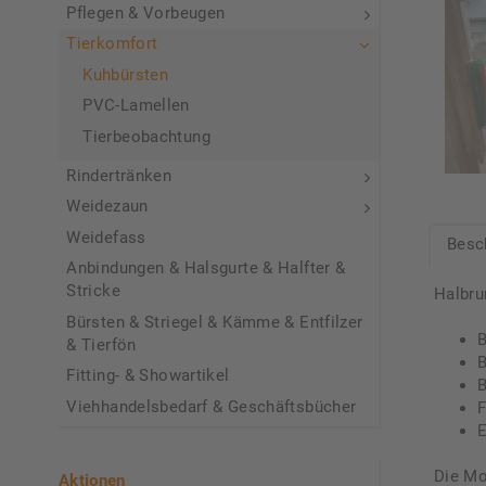
Pflegen & Vorbeugen
Tierkomfort
Kuhbürsten
PVC-Lamellen
Tierbeobachtung
Rindertränken
Weidezaun
Weidefass
Besc
Anbindungen & Halsgurte & Halfter &
Stricke
Halbru
Bürsten & Striegel & Kämme & Entfilzer
B
& Tierfön
B
Fitting- & Showartikel
B
Viehhandelsbedarf & Geschäftsbücher
F
E
Die Mo
Aktionen