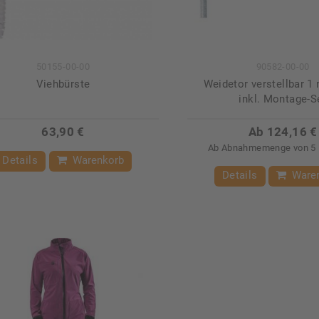
50155-00-00
90582-00-00
Viehbürste
Weidetor verstellbar 1 
inkl. Montage-S
63,90 €
Ab 124,16 €
Ab Abnahmemenge von 5 
Details
Warenkorb
Details
Ware