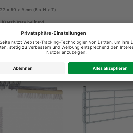
22 x 50 x 9 cm (B x H x T)
x Kratzbürste hellrund
re Empfehlungen