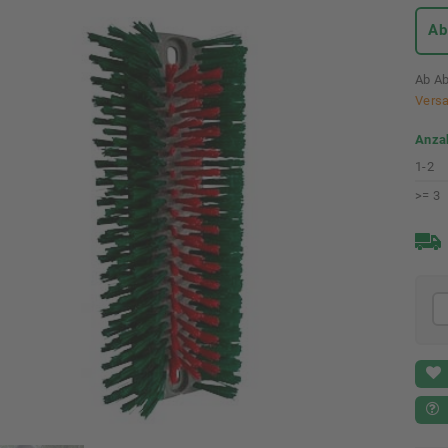
Ab
Ab Ab
Vers
Anza
1-2
>= 3