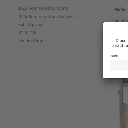
2026 Sommeraktion Rind
Maße: 
2026 Sommeraktion Schwein
VE: 1 
Huhn Spezial
2025 ITW
Neu im Shop
Unse