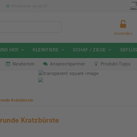
p
Mitarbeiter gesucht
Anmelden
UND HOF
KLEINTIERE
SCHAF / ZIEGE
GEFLÜ
Neuheiten
Ansprechpartner
Produkt-Tipps
mmeraktion Schwein
Neu: Partnershop von Gran
07. - 16.08.2026
Ab sofort verfügbar!
runde Kratzbürste
runde Kratzbürste