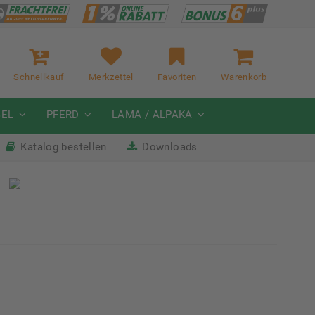
Schnellkauf
Merkzettel
Favoriten
Warenkorb
GEL
PFERD
LAMA / ALPAKA
Katalog bestellen
Downloads
it
Nächste Messe: 28.08.-01.09.2026
Karpfhamer Fest & Rottalschau