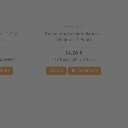
90587-00-00
m - 1,7 m
Schanierbolzenaufnahme für
et
Weidetor (1 Paar)
14,20 €
Einheiten
7,10 € zzgl. USt. pro Stück
nkorb
Details
Warenkorb