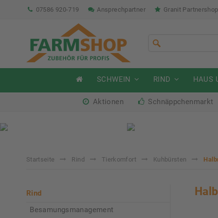
07586 920-719
Ansprechpartner
Granit Partnersho
SCHWEIN
RIND
HAUS 
Aktionen
Schnäppchenmarkt
Sommeraktion Rind
So
04.07. - 16.08.2026
04.
Startseite
Rind
Tierkomfort
Kuhbürsten
Halb
Halb
Rind
Besamungsmanagement