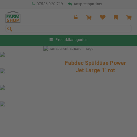
07586 920-719
Ansprechpartner
Produktkategorien
Sommeraktion Rind
04.07. - 16.08.2026
Fabdec Spüldüse Power
Jet Large 1" rot
Sommeraktion Schwein
04.07. - 16.08.2026
Neu: Partnershop von Granit
Ab sofort verfügbar!
Nächste Messe: 28.08.-01.09.2026
Karpfhamer Fest & Rottalschau