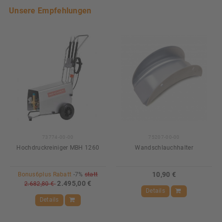
Unsere Empfehlungen
73774-00-00
75207-00-00
Hochdruckreiniger MBH 1260
Wandschlauchhalter
10,90 €
Bonus6plus Rabatt
-7%
statt
2.495,00 €
2.682,80 €
Details
Details