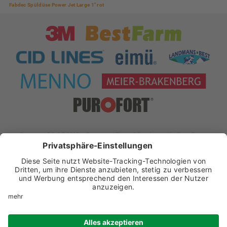
Fabdec Spüldüse Power Jet Large 1" rot
xt:Commerce 5.1.4 © 2019 xt:Commerce
| Theme & Development by
Team Progress
Widerrufsformular
Impressum
Datenschutz
Datenschutz-Einstellungen
AGB
Widerrufsbelehrung