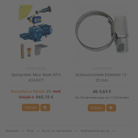
70532-00-00
74365-00-00
Spülsystem Maxi Wash KFH
Schlauchschelle Edelstahl 12 -
424-DCT
20 mm
Ab 0,65 €
Bonus6plus Rabatt
-3%
statt
965,15 €
995,00 €
Ab Abnahmemenge von 10 Einheiten
Details
Details
Startseite
Rind
Rund um das Melken
Melkstandreinigung