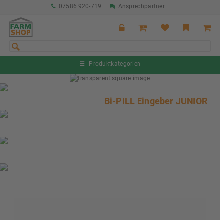
07586 920-719
Ansprechpartner
Produktkategorien
Sommeraktion Rind
04.07. - 16.08.2026
Bi-PILL Eingeber JUNIOR
Sommeraktion Schwein
04.07. - 16.08.2026
Neu: Partnershop von Granit
Ab sofort verfügbar!
Nächste Messe: 28.08.-01.09.2026
Karpfhamer Fest & Rottalschau