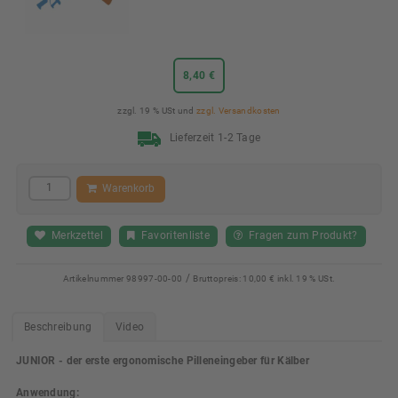
8,40 €
zzgl. 19 % USt und
zzgl. Versandkosten
Lieferzeit 1-2 Tage
Warenkorb
Merkzettel
Favoritenliste
Fragen zum Produkt?
/
Artikelnummer
98997-00-00
Bruttopreis:
10,00 € inkl. 19 % USt.
Beschreibung
Video
JUNIOR - der erste ergonomische Pilleneingeber für Kälber
Anwendung: