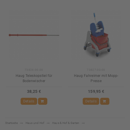
73826-00-00
73827-00-00
Haug Teleskopstiel für
Haug Fahreimer mit Mopp-
Bodenwischer
Presse
38,25 €
159,95 €
Details
Details
Startseite
Haus und Hof
Haus & Hof & Garten